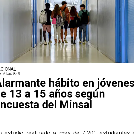
CIONAL
r A Las 9:49
larmante hábito en jóvene
e 13 a 15 años según
ncuesta del Minsal
n estudio realizado a más de 7.200 estudiantes 