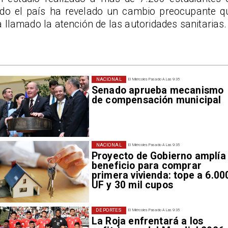
odo el país ha revelado un cambio preocupante q
 llamado la atención de las autoridades sanitarias.
NACIONAL
El Miércoles Pasado A Las 9:35
Senado aprueba mecanismo
de compensación municipal
NACIONAL
El Miércoles Pasado A Las 9:35
Proyecto de Gobierno amplía
beneficio para comprar
primera vivienda: tope a 6.00
UF y 30 mil cupos
DEPORTES
El Miércoles Pasado A Las 9:35
La Roja enfrentará a los