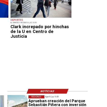
DEPORTES
EL MARTES PASADO A LAS 9:55
Clark increpado por hinchas
de la U en Centro de
Justicia
NOTICIAS
REGIONES
Ayer A Las 9:49
Aprueban creación del Parque
Sebastián Piñera con inversión