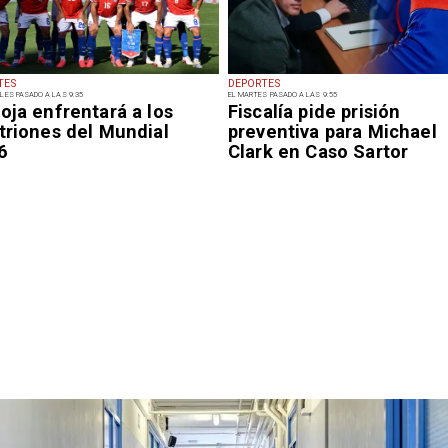
TES
DEPORTES
LES PASADO A LAS 9:35
EL MARTES PASADO A LAS 9:55
oja enfrentará a los
Fiscalía pide prisión
triones del Mundial
preventiva para Michael
6
Clark en Caso Sartor