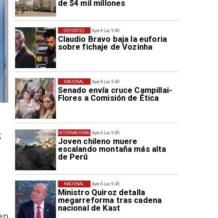
de $4 mil millones
DEPORTES
Ayer A Las 9:49
Claudio Bravo baja la euforia
sobre fichaje de Vozinha
NACIONAL
Ayer A Las 9:49
Senado envía cruce Campillai-
Flores a Comisión de Ética
s
INTERNACIONAL
Ayer A Las 9:49
Joven chileno muere
escalando montaña más alta
de Perú
NACIONAL
Ayer A Las 9:49
Ministro Quiroz detalla
megarreforma tras cadena
nacional de Kast
en