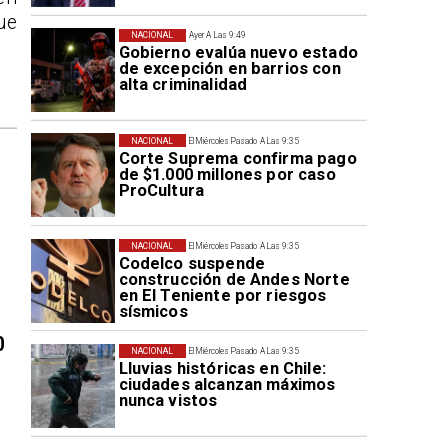
ue
NACIONAL
Ayer A Las 9:49
Gobierno evalúa nuevo estado
de excepción en barrios con
alta criminalidad
NACIONAL
El Miércoles Pasado A Las 9:35
Corte Suprema confirma pago
de $1.000 millones por caso
ProCultura
NACIONAL
El Miércoles Pasado A Las 9:35
Codelco suspende
construcción de Andes Norte
en El Teniente por riesgos
sísmicos
0
NACIONAL
El Miércoles Pasado A Las 9:35
Lluvias históricas en Chile:
ciudades alcanzan máximos
nunca vistos