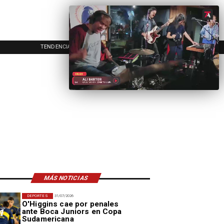
TENDENCIAS
EVENTOS
IN
MÁS NOTICIAS
DEPORTES
31/07/2026
O'Higgins cae por penales
ante Boca Juniors en Copa
Sudamericana