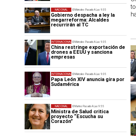
t
NACIONAL
El Miércoles Pasado A Las 9:35
ha
Gobierno despacha a ley la
megarreforma: Alcaldes
recurrirán al TC
INTERNACIONAL
El Miércoles Pasado A Las 9:35
China restringe exportación de
drones a EEUU y sanciona
empresas
INTERNACIONAL
El Miércoles Pasado A Las 9:35
Papa León XIV anuncia gira por
Sudamérica
NACIONAL
El Martes Pasado A Las 9:55
Ministra de Salud critica
proyecto “Escucha su
Corazón”