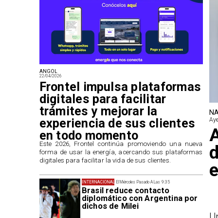
ANGOL
22/04/2026
Frontel impulsa plataformas
digitales para facilitar
trámites y mejorar la
NA
experiencia de sus clientes
Aye
A
en todo momento
​Este 2026, Frontel continúa promoviendo una nueva
d
forma de usar la energía, acercando sus plataformas
digitales para facilitar la vida de sus clientes.
e
INTERNACIONAL
El Miércoles Pasado A Las 9:35
Brasil reduce contacto
diplomático con Argentina por
dichos de Milei
U