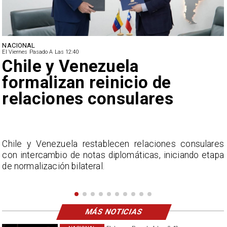
NACIONAL
El Viernes Pasado A Las 12:40
Feriantes rechazan dichos
de Camila Flores sobre
Fabiola Campillai
s
La Confederación Nacional de Ferias Libres (ASOF)
a
considera inaceptable que se refieran a Fabiola
Campillai como 'señora de feria', expresión utilizada
como descalificación.
MÁS NOTICIAS