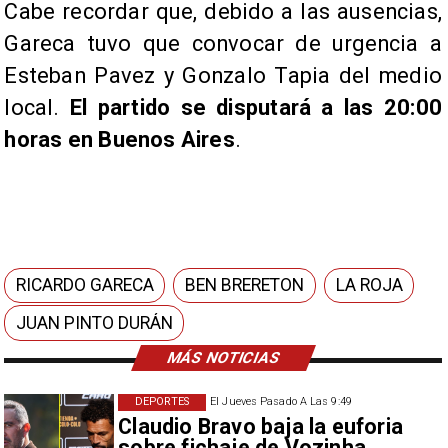
Cabe recordar que, debido a las ausencias,
Gareca tuvo que convocar de urgencia a
Esteban Pavez y Gonzalo Tapia del medio
local.
El partido se disputará a las 20:00
horas en Buenos Aires
.
RICARDO GARECA
BEN BRERETON
LA ROJA
JUAN PINTO DURÁN
MÁS NOTICIAS
DEPORTES
El Jueves Pasado A Las 9:49
Claudio Bravo baja la euforia
sobre fichaje de Vozinha