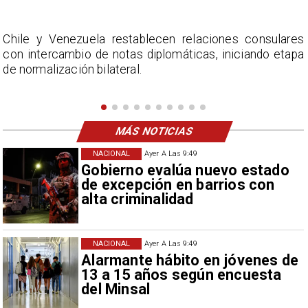
s
La Confederación Nacional de Ferias Libres (ASOF)
a
considera inaceptable que se refieran a Fabiola
Campillai como 'señora de feria', expresión utilizada
como descalificación.
MÁS NOTICIAS
NACIONAL
Ayer A Las 9:49
Gobierno evalúa nuevo estado
de excepción en barrios con
alta criminalidad
NACIONAL
Ayer A Las 9:49
Alarmante hábito en jóvenes de
13 a 15 años según encuesta
del Minsal