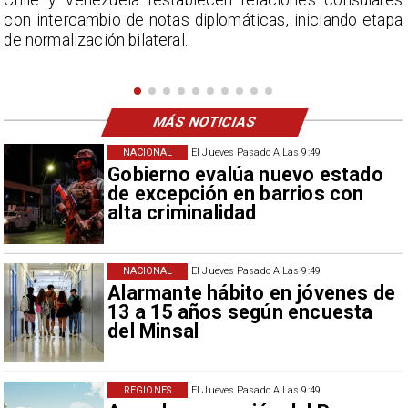
s
La Confederación Nacional de Ferias Libres (ASOF)
a
considera inaceptable que se refieran a Fabiola
Campillai como 'señora de feria', expresión utilizada
como descalificación.
MÁS NOTICIAS
NACIONAL
El Jueves Pasado A Las 9:49
Gobierno evalúa nuevo estado
de excepción en barrios con
alta criminalidad
NACIONAL
El Jueves Pasado A Las 9:49
Alarmante hábito en jóvenes de
13 a 15 años según encuesta
del Minsal
REGIONES
El Jueves Pasado A Las 9:49