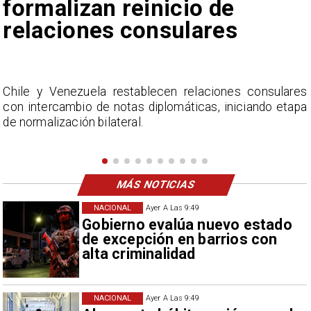
de Camila Flores sobre
Fabiola Campillai
s
La Confederación Nacional de Ferias Libres (ASOF)
a
considera inaceptable que se refieran a Fabiola
Campillai como 'señora de feria', expresión utilizada
como descalificación.
MÁS NOTICIAS
NACIONAL
Ayer A Las 9:49
Gobierno evalúa nuevo estado
de excepción en barrios con
alta criminalidad
NACIONAL
Ayer A Las 9:49