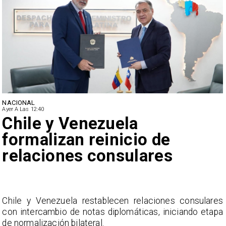
NACIONAL
Ayer A Las 12:40
Feriantes rechazan dichos
de Camila Flores sobre
Fabiola Campillai
s
La Confederación Nacional de Ferias Libres (ASOF)
a
considera inaceptable que se refieran a Fabiola
Campillai como 'señora de feria', expresión utilizada