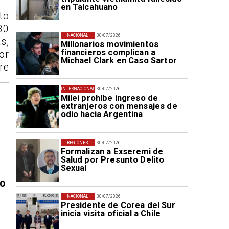
en Talcahuano
to
30
NACIONAL
30/07/2026
s,
Millonarios movimientos
financieros complican a
or
Michael Clark en Caso Sartor
re
INTERNACIONAL
30/07/2026
Milei prohíbe ingreso de
extranjeros con mensajes de
odio hacia Argentina
REGIONES
30/07/2026
Formalizan a Exseremi de
Salud por Presunto Delito
Sexual
vo
NACIONAL
30/07/2026
Presidente de Corea del Sur
inicia visita oficial a Chile