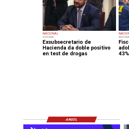
NACIONAL
NACIO
31/07/2026
30/07/202
Exsubsecretario de
Fisc
Hacienda da doble positivo
ado
en test de drogas
43% 
ANGOL