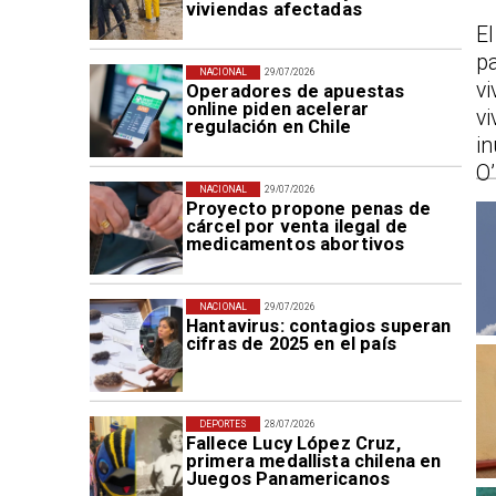
viviendas afectadas
E
p
NACIONAL
29/07/2026
v
Operadores de apuestas
online piden acelerar
v
regulación en Chile
i
O’
NACIONAL
29/07/2026
Proyecto propone penas de
cárcel por venta ilegal de
medicamentos abortivos
NACIONAL
29/07/2026
Hantavirus: contagios superan
cifras de 2025 en el país
DEPORTES
28/07/2026
Fallece Lucy López Cruz,
primera medallista chilena en
Juegos Panamericanos