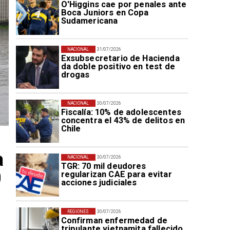
O'Higgins cae por penales ante
Boca Juniors en Copa
Sudamericana
NACIONAL
31/07/2026
Exsubsecretario de Hacienda
da doble positivo en test de
drogas
NACIONAL
30/07/2026
Fiscalía: 10% de adolescentes
concentra el 43% de delitos en
Chile
a
NACIONAL
30/07/2026
TGR: 70 mil deudores
0
regularizan CAE para evitar
acciones judiciales
REGIONES
30/07/2026
Confirman enfermedad de
tripulante vietnamita fallecido