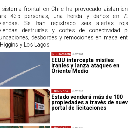
l sistema frontal en Chile ha provocado aislamien
ara 435 personas, una herida y daños en 7
iviendas. Se han registrado seis alertas roja
iviendas destruidas y cortes de conectividad p
nundaciones, desbordes y remociones en masa ent
Higgins y Los Lagos.
INTERNACIONAL
29/07/2026
EEUU intercepta misiles
iraníes y lanza ataques en
Oriente Medio
NACIONAL
29/07/2026
Estado venderá más de 100
propiedades a través de nue
portal de licitaciones
NACIONAL
29/07/2026