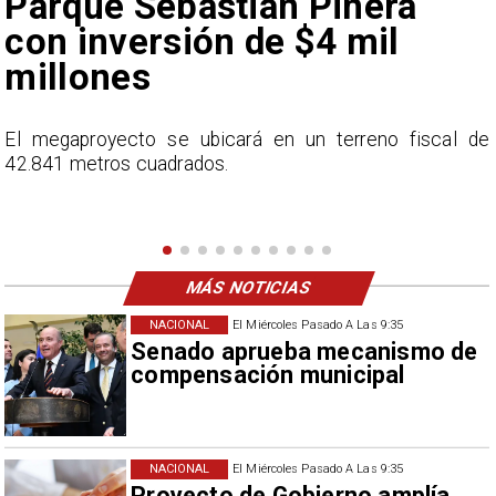
euforia sobre fichaje de
Vozinha
e
En el programa ESPN F90 Chile, Claudio Bravo ofrece
una visión más moderada sobre las expectativas del
nuevo refuerzo albo, Vozinha.
MÁS NOTICIAS
NACIONAL
El Miércoles Pasado A Las 9:35
Senado aprueba mecanismo de
compensación municipal
NACIONAL
El Miércoles Pasado A Las 9:35
Proyecto de Gobierno amplía