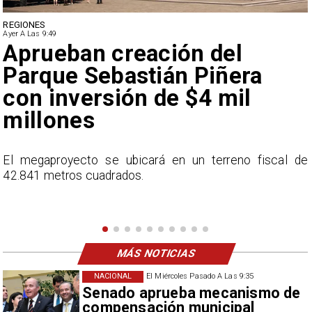
DEPORTES
Ayer A Las 9:49
Claudio Bravo baja la
euforia sobre fichaje de
Vozinha
e
En el programa ESPN F90 Chile, Claudio Bravo ofrece
una visión más moderada sobre las expectativas del
nuevo refuerzo albo, Vozinha.
MÁS NOTICIAS
NACIONAL
El Miércoles Pasado A Las 9:35
Senado aprueba mecanismo de
compensación municipal