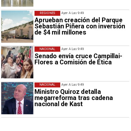
REGIONES
Ayer A Las 9:49
Aprueban creación del Parque
Sebastián Piñera con inversión
de $4 mil millones
NACIONAL
Ayer A Las 9:49
Senado envía cruce Campillai-
Flores a Comisión de Ética
NACIONAL
Ayer A Las 9:49
Ministro Quiroz detalla
megarreforma tras cadena
nacional de Kast