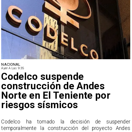
NACIONAL
Ayer A Las 9:35
Lluvias históricas en Chile:
ciudades alcanzan máximos
nunca vistos
r
La Dirección Meteorológica de Chile reporta
s
acumulados sin precedentes en julio y pronostica lluvias