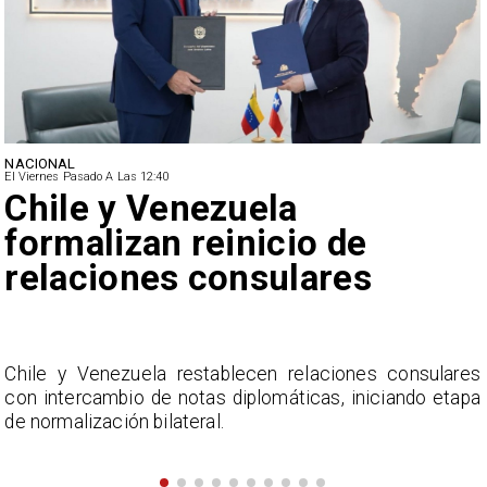
NACIONAL
El Viernes Pasado A Las 12:40
Feriantes rechazan dichos
de Camila Flores sobre
Fabiola Campillai
s
La Confederación Nacional de Ferias Libres (ASOF)
a
considera inaceptable que se refieran a Fabiola
Campillai como 'señora de feria', expresión utilizada
como descalificación.