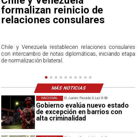
Feriantes rechazan dichos
de Camila Flores sobre
Fabiola Campillai
s
La Confederación Nacional de Ferias Libres (ASOF)
a
considera inaceptable que se refieran a Fabiola
Campillai como 'señora de feria', expresión utilizada
como descalificación.
MÁS NOTICIAS
NACIONAL
El Jueves Pasado A Las 9:49
Gobierno evalúa nuevo estado
de excepción en barrios con
alta criminalidad