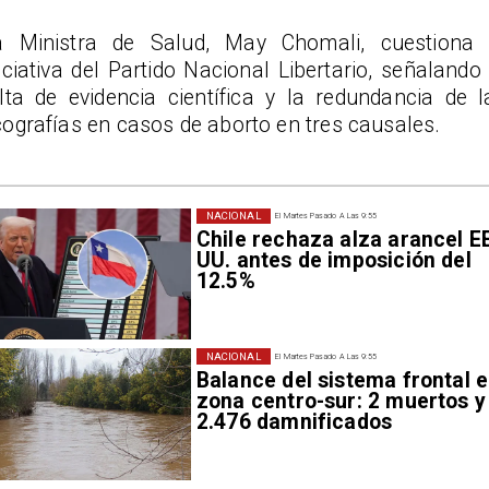
a Ministra de Salud, May Chomali, cuestiona 
iciativa del Partido Nacional Libertario, señalando 
alta de evidencia científica y la redundancia de l
ografías en casos de aborto en tres causales.
NACIONAL
El Martes Pasado A Las 9:55
Chile rechaza alza arancel E
UU. antes de imposición del
12.5%
NACIONAL
El Martes Pasado A Las 9:55
Balance del sistema frontal 
zona centro-sur: 2 muertos y
2.476 damnificados