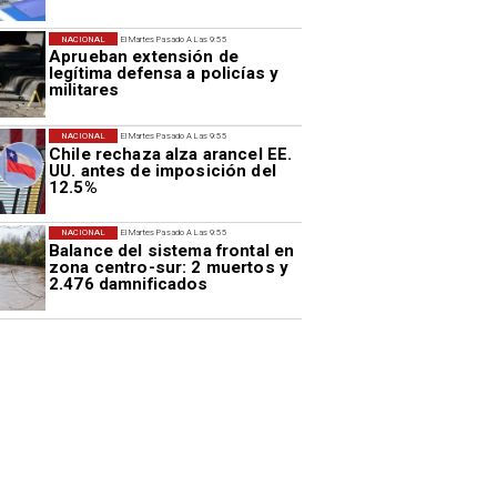
NACIONAL
El Martes Pasado A Las 9:55
Aprueban extensión de
legítima defensa a policías y
militares
NACIONAL
El Martes Pasado A Las 9:55
Chile rechaza alza arancel EE.
UU. antes de imposición del
12.5%
NACIONAL
El Martes Pasado A Las 9:55
Balance del sistema frontal en
zona centro-sur: 2 muertos y
2.476 damnificados