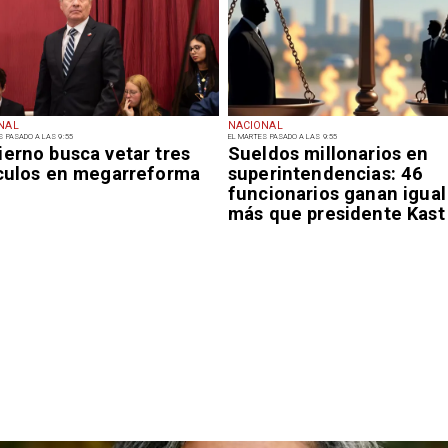
NAL
NACIONAL
S PASADO A LAS 9:55
EL MARTES PASADO A LAS 9:55
ierno busca vetar tres
Sueldos millonarios en
ículos en megarreforma
superintendencias: 46
funcionarios ganan igual
más que presidente Kast