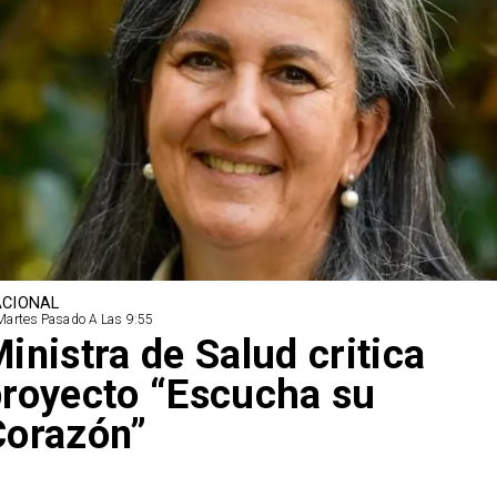
CIONAL
Martes Pasado A Las 9:55
inistra de Salud critica
royecto “Escucha su
Corazón”