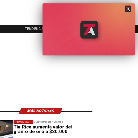
TENDENCIAS
EVENTOS
IN
MÁS NOTICIAS
NACIONAL
El Martes Pasado A Las 9:55
Tía Rica aumenta valor del
gramo de oro a $30.000