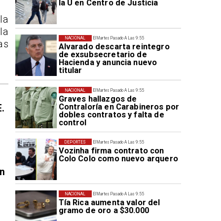
la U en Centro de Justicia
la
la
NACIONAL
El Martes Pasado A Las 9:55
as
Alvarado descarta reintegro
de exsubsecretario de
Hacienda y anuncia nuevo
titular
NACIONAL
El Martes Pasado A Las 9:55
Graves hallazgos de
Contraloría en Carabineros por
E.
dobles contratos y falta de
control
DEPORTES
El Martes Pasado A Las 9:55
Vozinha firma contrato con
Colo Colo como nuevo arquero
en
NACIONAL
El Martes Pasado A Las 9:55
Tía Rica aumenta valor del
gramo de oro a $30.000