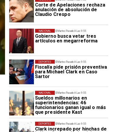
Corte de Apelaciones rechaza
anulación de absolución de
Claudio Crespo
NACIONAL
El Martes Pasado A Las 9:55
Gobierno busca vetar tres
artículos en megarreforma
DEPORTES
El Martes Pasado A Las 9:55
Fiscalía pide prisión preventiva
para Michael Clark en Caso
Sartor
NACIONAL
El Martes Pasado A Las 9:55
Sueldos millonarios en
superintendencias: 46
funcionarios ganan igual o más
que presidente Kast
DEPORTES
El Martes Pasado A Las 9:55
Clark increpado por hinchas de