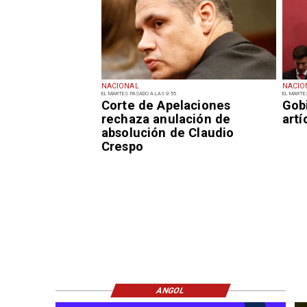
NACIONAL
NACIO
EL MARTES PASADO A LAS 9:55
EL MARTE
Corte de Apelaciones
Gob
rechaza anulación de
art
absolución de Claudio
Crespo
ANGOL