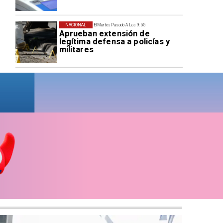
NACIONAL
El Martes Pasado A Las 9:55
Aprueban extensión de
legítima defensa a policías y
militares