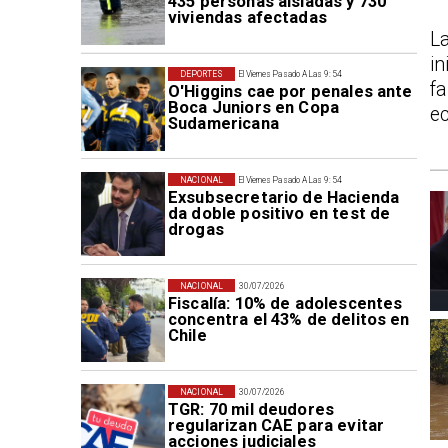
435 personas aisladas y 730
viviendas afectadas
L
in
DEPORTES
El Viernes Pasado A Las 9:54
f
O'Higgins cae por penales ante
Boca Juniors en Copa
ec
Sudamericana
NACIONAL
El Viernes Pasado A Las 9:54
Exsubsecretario de Hacienda
da doble positivo en test de
drogas
NACIONAL
30/07/2026
Fiscalía: 10% de adolescentes
concentra el 43% de delitos en
Chile
NACIONAL
30/07/2026
TGR: 70 mil deudores
regularizan CAE para evitar
acciones judiciales