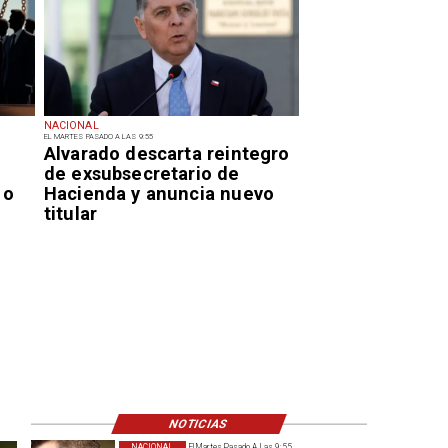
NACIONAL
EL MARTES PASADO A LAS 9:55
Alvarado descarta reintegro
de exsubsecretario de
 o
Hacienda y anuncia nuevo
titular
NOTICIAS
NACIONAL
El Martes Pasado A Las 9:55