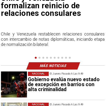
de Camila Flores sobre
Fabiola Campillai
s
La Confederación Nacional de Ferias Libres (ASOF)
a
considera inaceptable que se refieran a Fabiola
Campillai como 'señora de feria', expresión utilizada
como descalificación.
MÁS NOTICIAS
NACIONAL
El Jueves Pasado A Las 9:49
Gobierno evalúa nuevo estado
de excepción en barrios con
alta criminalidad
NACIONAL
El Jueves Pasado A Las 9:49