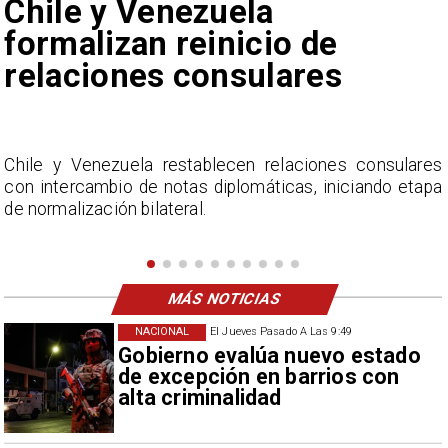
Feriantes rechazan dichos
de Camila Flores sobre
Fabiola Campillai
s
La Confederación Nacional de Ferias Libres (ASOF)
a
considera inaceptable que se refieran a Fabiola
Campillai como 'señora de feria', expresión utilizada
como descalificación.
MÁS NOTICIAS
NACIONAL
El Jueves Pasado A Las 9:49
Gobierno evalúa nuevo estado
de excepción en barrios con
alta criminalidad