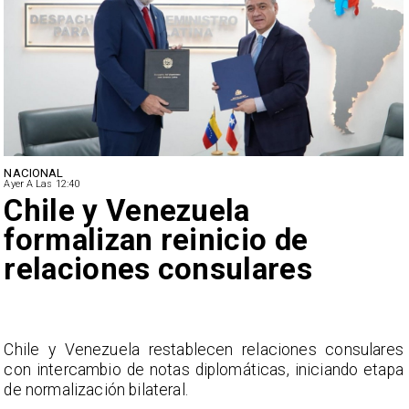
NACIONAL
Ayer A Las 12:40
Feriantes rechazan dichos
de Camila Flores sobre
Fabiola Campillai
res
La Confederación Nacional de Ferias Libres (ASO
tapa
considera inaceptable que se refieran a Fabio
Campillai como 'señora de feria', expresión utiliza