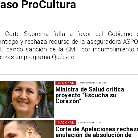
aso ProCultura
a Corte Suprema falla a favor del Gobierno 
antiago y rechaza recurso de la aseguradora ASPO
atificando sanción de la CMF por incumplimiento 
ólizas en programa Quédate.
NACIONAL
El Martes Pasado A Las 9:55
Ministra de Salud critica
proyecto “Escucha su
Corazón”
NACIONAL
El Martes Pasado A Las 9:55
Corte de Apelaciones rechaz
anulación de absolución de