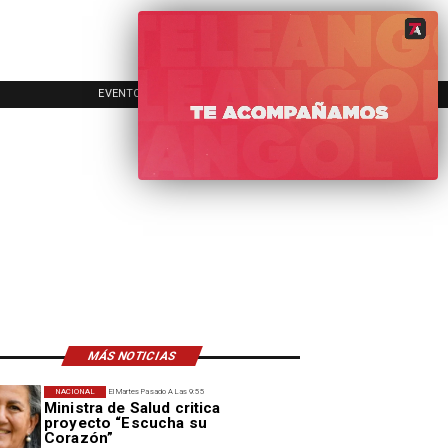
EVENTOS
INICIO
A
MÁS NOTICIAS
NACIONAL
El Martes Pasado A Las 9:55
Ministra de Salud critica
proyecto “Escucha su
Corazón”