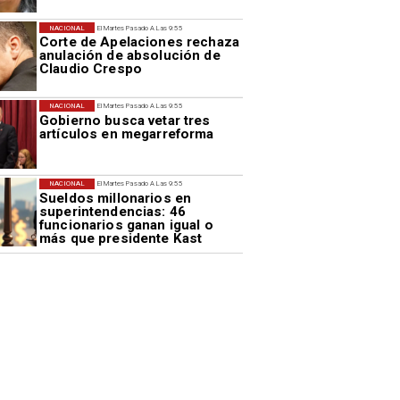
NACIONAL
El Martes Pasado A Las 9:55
Corte de Apelaciones rechaza
anulación de absolución de
Claudio Crespo
NACIONAL
El Martes Pasado A Las 9:55
Gobierno busca vetar tres
artículos en megarreforma
NACIONAL
El Martes Pasado A Las 9:55
Sueldos millonarios en
superintendencias: 46
funcionarios ganan igual o
más que presidente Kast