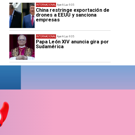
INTERNACIONAL
Ayer A Las 9:35
China restringe exportación de
drones a EEUU y sanciona
empresas
INTERNACIONAL
Ayer A Las 9:35
Papa León XIV anuncia gira por
Sudamérica