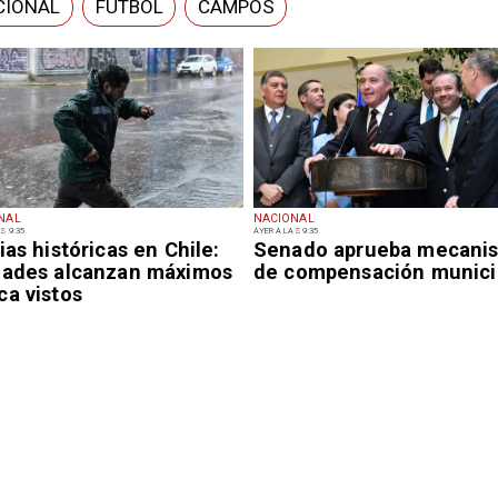
CIONAL
FÚTBOL
CAMPOS
NAL
NACIONAL
S 9:35
AYER A LAS 9:35
ias históricas en Chile:
Senado aprueba mecani
dades alcanzan máximos
de compensación munici
ca vistos