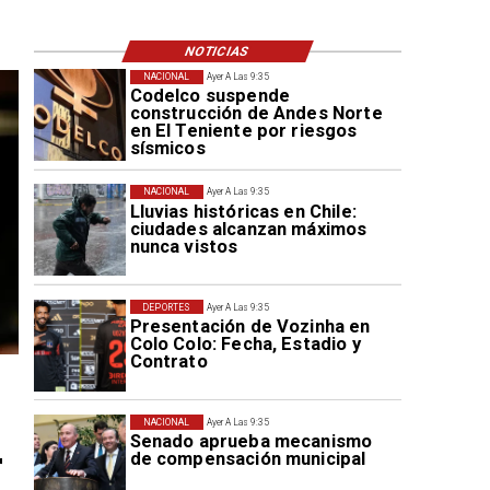
NOTICIAS
NACIONAL
Ayer A Las 9:35
Codelco suspende
construcción de Andes Norte
en El Teniente por riesgos
sísmicos
NACIONAL
Ayer A Las 9:35
Lluvias históricas en Chile:
ciudades alcanzan máximos
nunca vistos
DEPORTES
Ayer A Las 9:35
Presentación de Vozinha en
Colo Colo: Fecha, Estadio y
Contrato
NACIONAL
Ayer A Las 9:35
Senado aprueba mecanismo
r
de compensación municipal