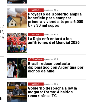
NACIONAL
Ayer A Las 9:35
Proyecto de Gobierno amplía
beneficio para comprar
primera vivienda: tope a 6.000
UF y 30 mil cupos
de
R,
DEPORTES
Ayer A Las 9:35
de
La Roja enfrentará a los
anfitriones del Mundial 2026
INTERNACIONAL
Ayer A Las 9:35
Brasil reduce contacto
diplomático con Argentina por
dichos de Milei
NACIONAL
Ayer A Las 9:35
Gobierno despacha a ley la
megarreforma: Alcaldes
recurrirán al TC
a