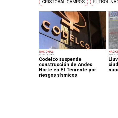
CRISTÓBAL CAMPOS
FÚTBOL NA
NACIONAL
NACIO
AYER A LAS 9:35
AYER A LA
Codelco suspende
Lluv
construcción de Andes
ciu
Norte en El Teniente por
nun
riesgos sísmicos