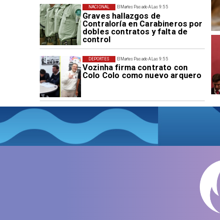
NACIONAL
El Martes Pasado A Las 9:55
Graves hallazgos de
Contraloría en Carabineros por
dobles contratos y falta de
control
DEPORTES
El Martes Pasado A Las 9:55
Vozinha firma contrato con
Colo Colo como nuevo arquero