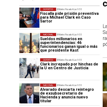
c
DEPORTES
El Martes Pasado A Las 9:55
Fiscalía pide prisión preventiva
para Michael Clark en Caso
Sartor
L
S
NACIONAL
El Martes Pasado A Las 9:55
r
Sueldos millonarios en
superintendencias: 46
p
funcionarios ganan igual o más
que presidente Kast
DEPORTES
El Martes Pasado A Las 9:55
Clark increpado por hinchas de
la U en Centro de Justicia
NACIONAL
El Martes Pasado A Las 9:55
Alvarado descarta reintegro
de exsubsecretario de
Hacienda y anuncia nuevo
titular