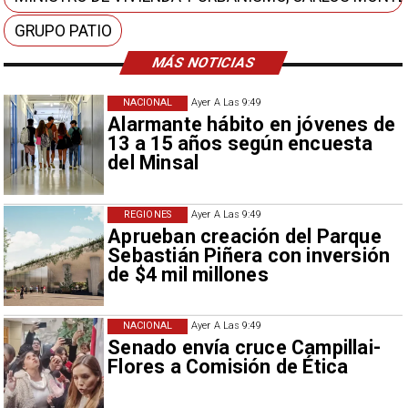
GRUPO PATIO
MÁS NOTICIAS
NACIONAL
Ayer A Las 9:49
Alarmante hábito en jóvenes de
13 a 15 años según encuesta
del Minsal
REGIONES
Ayer A Las 9:49
Aprueban creación del Parque
Sebastián Piñera con inversión
de $4 mil millones
NACIONAL
Ayer A Las 9:49
Senado envía cruce Campillai-
Flores a Comisión de Ética