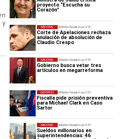
proyecto “Escucha su
Corazón”
en
 y
NACIONAL
El Martes Pasado A Las 9:55
Corte de Apelaciones rechaza
anulación de absolución de
Claudio Crespo
NACIONAL
El Martes Pasado A Las 9:55
Gobierno busca vetar tres
artículos en megarreforma
DEPORTES
El Martes Pasado A Las 9:55
Fiscalía pide prisión preventiva
para Michael Clark en Caso
Sartor
NACIONAL
El Martes Pasado A Las 9:55
Sueldos millonarios en
superintendencias: 46