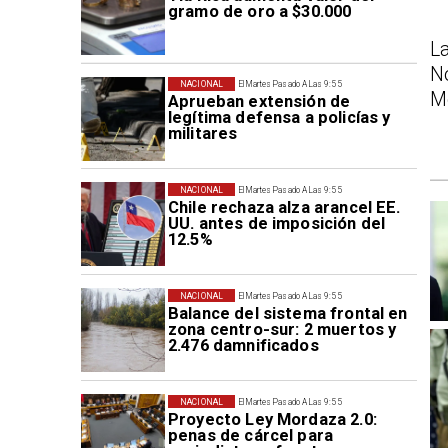
gramo de oro a $30.000
La
N
NACIONAL
El Martes Pasado A Las 9:55
M
Aprueban extensión de
legítima defensa a policías y
militares
NACIONAL
El Martes Pasado A Las 9:55
Chile rechaza alza arancel EE.
UU. antes de imposición del
12.5%
NACIONAL
El Martes Pasado A Las 9:55
Balance del sistema frontal en
zona centro-sur: 2 muertos y
2.476 damnificados
NACIONAL
El Martes Pasado A Las 9:55
Proyecto Ley Mordaza 2.0:
penas de cárcel para