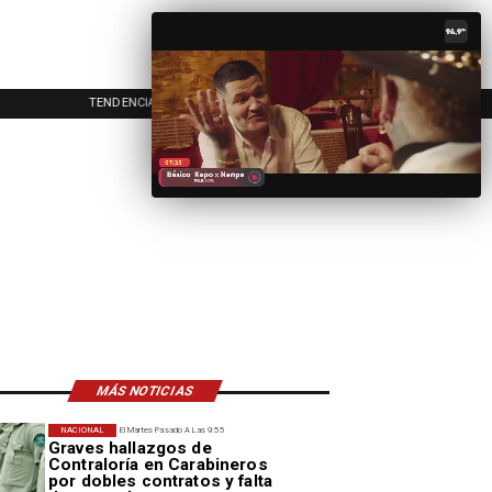
EVENTOS
INICIO
A
MÁS NOTICIAS
NACIONAL
El Martes Pasado A Las 9:55
Graves hallazgos de
Contraloría en Carabineros
por dobles contratos y falta