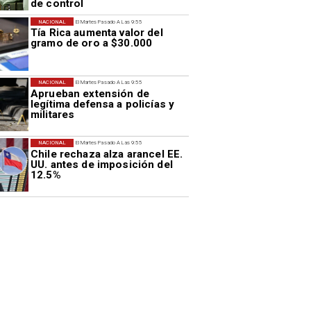
de control
NACIONAL
El Martes Pasado A Las 9:55
Tía Rica aumenta valor del
gramo de oro a $30.000
NACIONAL
El Martes Pasado A Las 9:55
Aprueban extensión de
legítima defensa a policías y
militares
NACIONAL
El Martes Pasado A Las 9:55
Chile rechaza alza arancel EE.
UU. antes de imposición del
12.5%