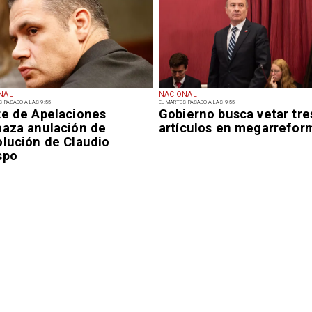
NAL
NACIONAL
S PASADO A LAS 9:55
EL MARTES PASADO A LAS 9:55
te de Apelaciones
Gobierno busca vetar tre
haza anulación de
artículos en megarrefor
olución de Claudio
spo