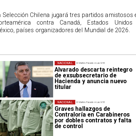
 Selección Chilena jugará tres partidos amistosos 
orteamérica contra Canadá, Estados Unidos
éxico, países organizadores del Mundial de 2026.
NACIONAL
El Martes Pasado A Las 9:55
Alvarado descarta reintegro
de exsubsecretario de
Hacienda y anuncia nuevo
titular
NACIONAL
El Martes Pasado A Las 9:55
Graves hallazgos de
Contraloría en Carabineros
por dobles contratos y falta
de control