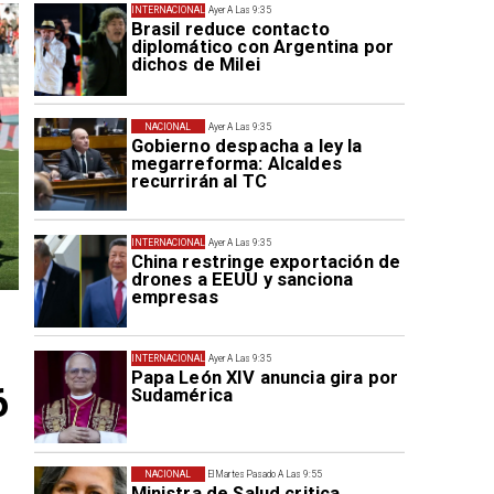
INTERNACIONAL
Ayer A Las 9:35
Brasil reduce contacto
diplomático con Argentina por
dichos de Milei
NACIONAL
Ayer A Las 9:35
Gobierno despacha a ley la
megarreforma: Alcaldes
recurrirán al TC
INTERNACIONAL
Ayer A Las 9:35
China restringe exportación de
drones a EEUU y sanciona
empresas
INTERNACIONAL
Ayer A Las 9:35
Papa León XIV anuncia gira por
6
Sudamérica
NACIONAL
El Martes Pasado A Las 9:55
Ministra de Salud critica