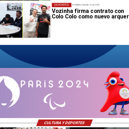
DEPORTES
El Martes Pasado A Las 9:55
Vozinha firma contrato con
Colo Colo como nuevo arque
CULTURA Y DEPORTES