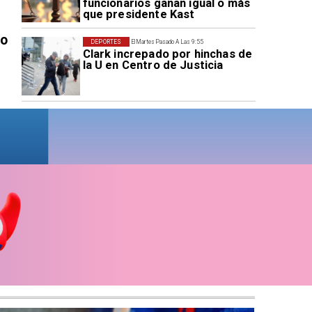
funcionarios ganan igual o más
que presidente Kast
ro
DEPORTES
El Martes Pasado A Las 9:55
Clark increpado por hinchas de
la U en Centro de Justicia