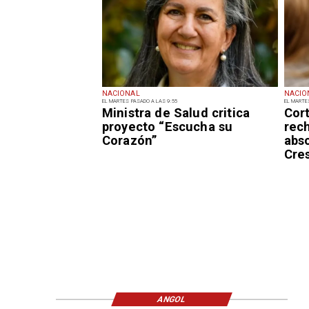
NACIONAL
NACIO
EL MARTES PASADO A LAS 9:55
EL MARTE
Ministra de Salud critica
Cor
proyecto “Escucha su
rec
Corazón”
abs
Cre
ANGOL