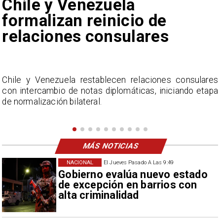
Feriantes rechazan dichos
de Camila Flores sobre
Fabiola Campillai
s
La Confederación Nacional de Ferias Libres (ASOF)
a
considera inaceptable que se refieran a Fabiola
Campillai como 'señora de feria', expresión utilizada
como descalificación.
MÁS NOTICIAS
NACIONAL
El Jueves Pasado A Las 9:49
Gobierno evalúa nuevo estado
de excepción en barrios con
alta criminalidad