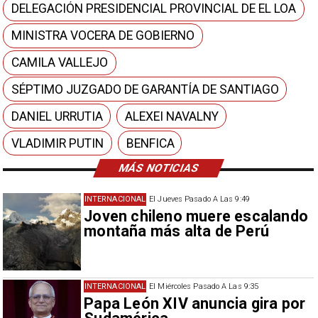
DELEGACIÓN PRESIDENCIAL PROVINCIAL DE EL LOA
MINISTRA VOCERA DE GOBIERNO
CAMILA VALLEJO
SÉPTIMO JUZGADO DE GARANTÍA DE SANTIAGO
DANIEL URRUTIA
ALEXEI NAVALNY
VLADIMIR PUTIN
BENFICA
MÁS NOTICIAS
INTERNACIONAL
El Jueves Pasado A Las 9:49
Joven chileno muere escalando
montaña más alta de Perú
INTERNACIONAL
El Miércoles Pasado A Las 9:35
Papa León XIV anuncia gira por