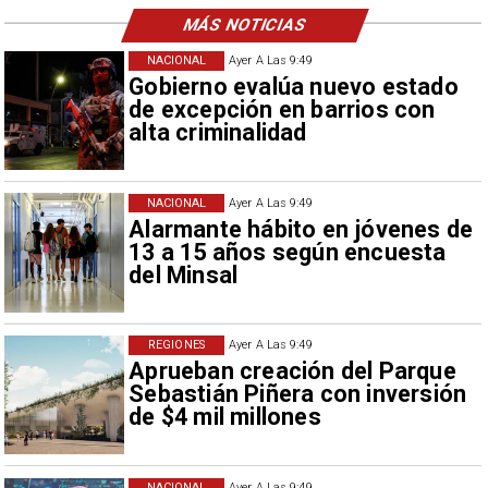
MÁS NOTICIAS
NACIONAL
Ayer A Las 9:49
Gobierno evalúa nuevo estado
de excepción en barrios con
alta criminalidad
NACIONAL
Ayer A Las 9:49
Alarmante hábito en jóvenes de
13 a 15 años según encuesta
del Minsal
REGIONES
Ayer A Las 9:49
Aprueban creación del Parque
Sebastián Piñera con inversión
de $4 mil millones
NACIONAL
Ayer A Las 9:49