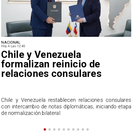
NACIONAL
Hoy A Las 12:40
Feriantes rechazan dichos
de Camila Flores sobre
Fabiola Campillai
s
La Confederación Nacional de Ferias Libres (ASOF)
a
considera inaceptable que se refieran a Fabiola
Campillai como 'señora de feria', expresión utilizada
como descalificación.