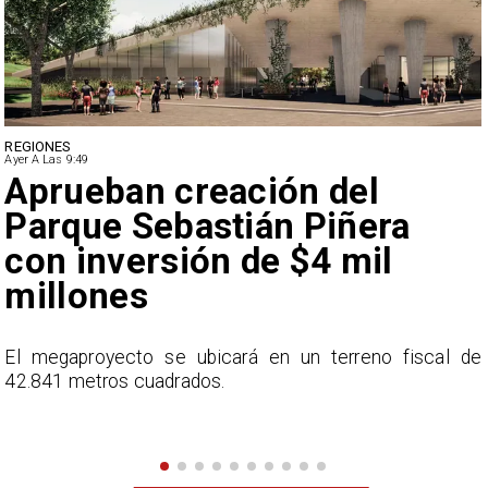
DEPORTES
Ayer A Las 9:49
Claudio Bravo baja la
euforia sobre fichaje de
Vozinha
e
En el programa ESPN F90 Chile, Claudio Bravo ofrece
una visión más moderada sobre las expectativas del
nuevo refuerzo albo, Vozinha.