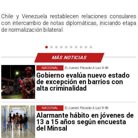
s
La Confederación Nacional de Ferias Libres (ASOF)
a
considera inaceptable que se refieran a Fabiola
Campillai como 'señora de feria', expresión utilizada
como descalificación.
MÁS NOTICIAS
NACIONAL
El Jueves Pasado A Las 9:49
Gobierno evalúa nuevo estado
de excepción en barrios con
alta criminalidad
NACIONAL
El Jueves Pasado A Las 9:49
Alarmante hábito en jóvenes de
13 a 15 años según encuesta
del Minsal