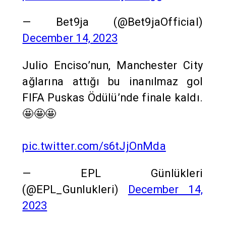
— Bet9ja (@Bet9jaOfficial)
December 14, 2023
Julio Enciso’nun, Manchester City
ağlarına attığı bu inanılmaz gol
FIFA Puskas Ödülü’nde finale kaldı.
🤩🤩🤩
pic.twitter.com/s6tJjOnMda
— EPL Günlükleri
(@EPL_Gunlukleri)
December 14,
2023