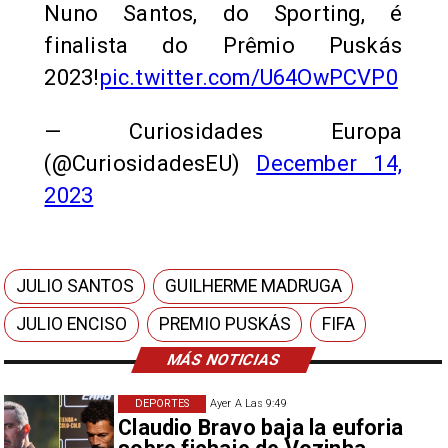
Nuno Santos, do Sporting, é
finalista do Prêmio Puskás
2023!
pic.twitter.com/U64OwPCVP0
— Curiosidades Europa
(@CuriosidadesEU)
December 14,
2023
JULIO SANTOS
GUILHERME MADRUGA
JULIO ENCISO
PREMIO PUSKÁS
FIFA
MÁS NOTICIAS
DEPORTES
Ayer A Las 9:49
Claudio Bravo baja la euforia