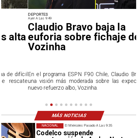
DEPORTES
Ayer A Las 9:49
Claudio Bravo baja la
euforia sobre fichaje de
Vozinha
l
En el programa ESPN F90 Chile, Claudio Bravo ofrece
e
una visión más moderada sobre las expectativas del
nuevo refuerzo albo, Vozinha.
MÁS NOTICIAS
NACIONAL
El Miércoles Pasado A Las 9:35
Codelco suspende