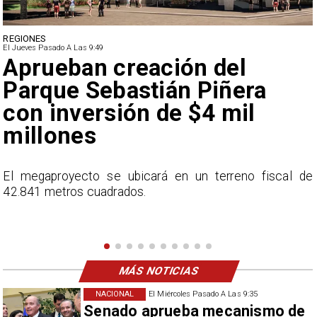
DEPORTES
El Jueves Pasado A Las 9:49
Claudio Bravo baja la
euforia sobre fichaje de
Vozinha
e
En el programa ESPN F90 Chile, Claudio Bravo ofrece
una visión más moderada sobre las expectativas del
nuevo refuerzo albo, Vozinha.
MÁS NOTICIAS
NACIONAL
El Miércoles Pasado A Las 9:35
Senado aprueba mecanismo de