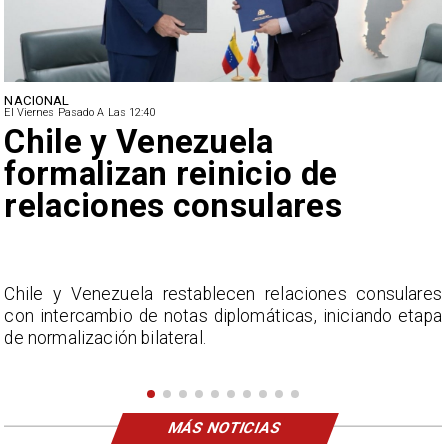
NACIONAL
El Viernes Pasado A Las 12:40
Feriantes rechazan dichos
de Camila Flores sobre
Fabiola Campillai
s
La Confederación Nacional de Ferias Libres (ASOF)
a
considera inaceptable que se refieran a Fabiola
Campillai como 'señora de feria', expresión utilizada
como descalificación.
MÁS NOTICIAS