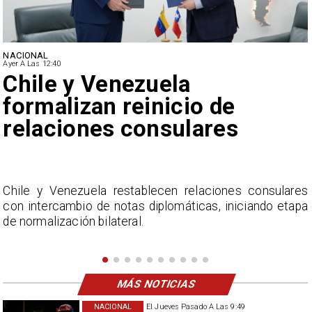
NACIONAL
Ayer A Las 12:40
Feriantes rechazan dichos
de Camila Flores sobre
Fabiola Campillai
s
La Confederación Nacional de Ferias Libres (ASOF)
a
considera inaceptable que se refieran a Fabiola
Campillai como 'señora de feria', expresión utilizada
como descalificación.
MÁS NOTICIAS
NACIONAL
El Jueves Pasado A Las 9:49