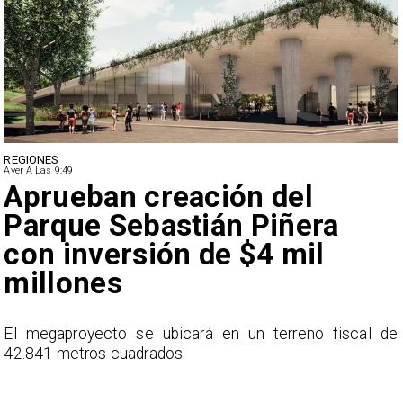
DEPORTES
Ayer A Las 9:49
Claudio Bravo baja la
euforia sobre fichaje de
Vozinha
e
En el programa ESPN F90 Chile, Claudio Bravo ofrece
una visión más moderada sobre las expectativas del
nuevo refuerzo albo, Vozinha.