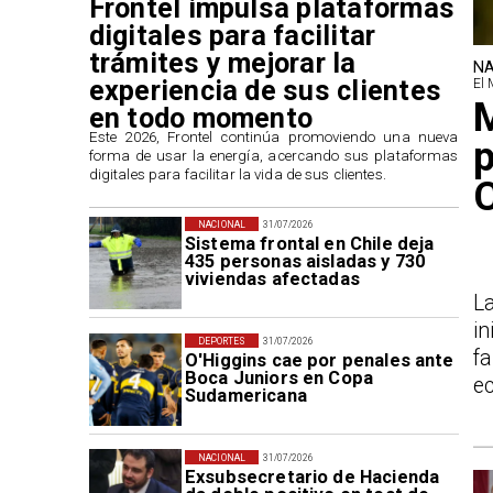
Frontel impulsa plataformas
digitales para facilitar
trámites y mejorar la
NA
experiencia de sus clientes
El 
M
en todo momento
​Este 2026, Frontel continúa promoviendo una nueva
p
forma de usar la energía, acercando sus plataformas
digitales para facilitar la vida de sus clientes.
NACIONAL
31/07/2026
Sistema frontal en Chile deja
435 personas aisladas y 730
viviendas afectadas
L
in
DEPORTES
31/07/2026
f
O'Higgins cae por penales ante
Boca Juniors en Copa
ec
Sudamericana
NACIONAL
31/07/2026
Exsubsecretario de Hacienda