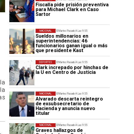
Fiscalía pide prisión preventiva
para Michael Clark en Caso
Sartor
NACIONAL
El Martes Pasado A Las 9:55
Sueldos millonarios en
superintendencias: 46
funcionarios ganan igual o más
que presidente Kast
DEPORTES
El Martes Pasado A Las 9:55
Clark increpado por hinchas de
la U en Centro de Justicia
la
la
NACIONAL
El Martes Pasado A Las 9:55
as
Alvarado descarta reintegro
de exsubsecretario de
Hacienda y anuncia nuevo
titular
NACIONAL
El Martes Pasado A Las 9:55
Graves hallazgos de