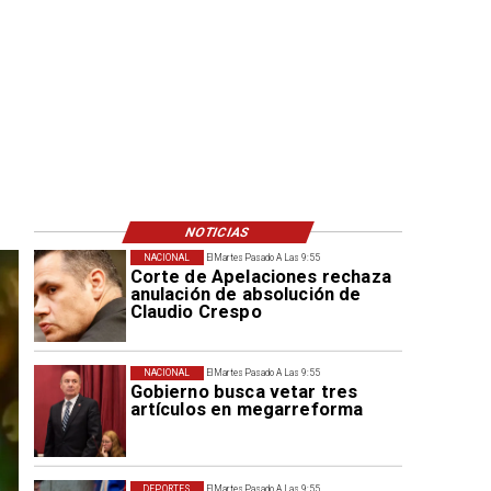
NOTICIAS
NACIONAL
El Martes Pasado A Las 9:55
Corte de Apelaciones rechaza
anulación de absolución de
Claudio Crespo
NACIONAL
El Martes Pasado A Las 9:55
Gobierno busca vetar tres
artículos en megarreforma
DEPORTES
El Martes Pasado A Las 9:55