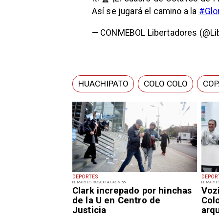
Así se jugará el camino a la
#Glo
— CONMEBOL Libertadores (@Li
HUACHIPATO
COLO COLO
COP
DEPORTES
DEPOR
EL MARTES PASADO A LAS 9:55
EL MARTE
Clark increpado por hinchas
Voz
de la U en Centro de
Col
Justicia
arq