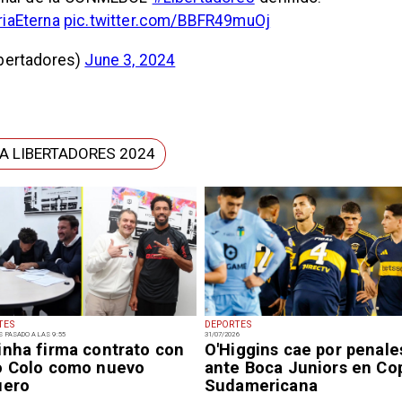
riaEterna
pic.twitter.com/BBFR49muOj
bertadores)
June 3, 2024
A LIBERTADORES 2024
TES
DEPORTES
S PASADO A LAS 9:55
31/07/2026
inha firma contrato con
O'Higgins cae por penale
o Colo como nuevo
ante Boca Juniors en Co
uero
Sudamericana