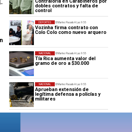
Contraloría en Carabineros por
E.
dobles contratos y falta de
control
DEPORTES
El Martes Pasado A Las 9:55
Vozinha firma contrato con
Colo Colo como nuevo arquero
en
NACIONAL
El Martes Pasado A Las 9:55
Tía Rica aumenta valor del
gramo de oro a $30.000
NACIONAL
El Martes Pasado A Las 9:55
Aprueban extensión de
legítima defensa a policías y
militares