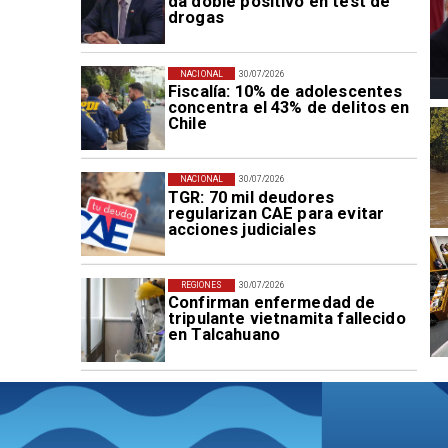
da doble positivo en test de
drogas
NACIONAL
30/07/2026
Fiscalía: 10% de adolescentes
concentra el 43% de delitos en
Chile
NACIONAL
30/07/2026
TGR: 70 mil deudores
regularizan CAE para evitar
acciones judiciales
REGIONES
30/07/2026
Confirman enfermedad de
tripulante vietnamita fallecido
en Talcahuano