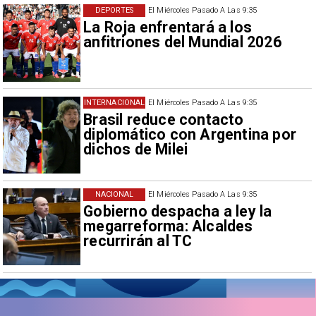
DEPORTES
El Miércoles Pasado A Las 9:35
La Roja enfrentará a los
anfitriones del Mundial 2026
INTERNACIONAL
El Miércoles Pasado A Las 9:35
Brasil reduce contacto
diplomático con Argentina por
dichos de Milei
NACIONAL
El Miércoles Pasado A Las 9:35
Gobierno despacha a ley la
megarreforma: Alcaldes
recurrirán al TC