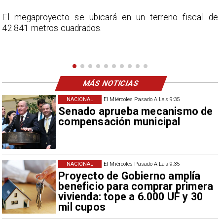
e
En el programa ESPN F90 Chile, Claudio Bravo ofrece
una visión más moderada sobre las expectativas del
nuevo refuerzo albo, Vozinha.
MÁS NOTICIAS
NACIONAL
El Miércoles Pasado A Las 9:35
Senado aprueba mecanismo de
compensación municipal
NACIONAL
El Miércoles Pasado A Las 9:35
Proyecto de Gobierno amplía
beneficio para comprar primera
vivienda: tope a 6.000 UF y 30
mil cupos