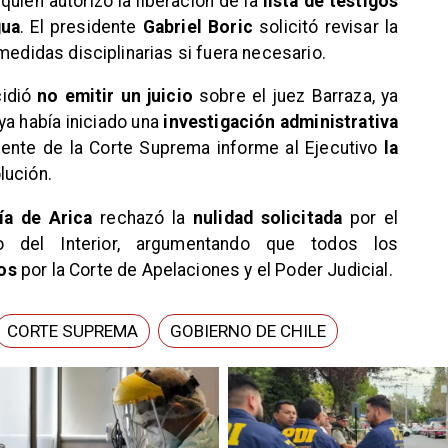
, quien autorizó la liberación de la
lista de testigos
gua
. El presidente
Gabriel Boric
solicitó revisar la
medidas disciplinarias si fuera necesario.
cidió
no emitir un juicio
sobre el juez Barraza, ya
ya había iniciado una
investigación administrativa
dente de la Corte Suprema informe al Ejecutivo
la
olución.
a de Arica
rechazó la
nulidad solicitada
por el
io del Interior, argumentando que todos los
os
por la Corte de Apelaciones y el Poder Judicial.
CORTE SUPREMA
GOBIERNO DE CHILE