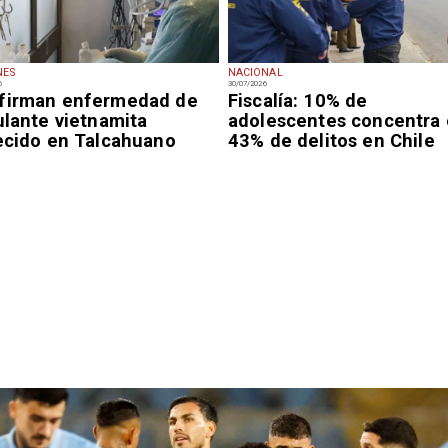
NES
NACIONAL
6
30/07/2026
firman enfermedad de
Fiscalía: 10% de
ulante vietnamita
adolescentes concentra 
lecido en Talcahuano
43% de delitos en Chile