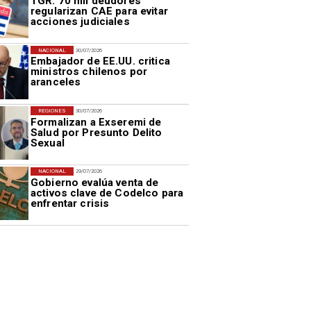
TGR: 70 mil deudores
regularizan CAE para evitar
acciones judiciales
NACIONAL
30/07/2026
Embajador de EE.UU. critica
ministros chilenos por
aranceles
REGIONES
30/07/2026
Formalizan a Exseremi de
Salud por Presunto Delito
Sexual
NACIONAL
29/07/2026
Gobierno evalúa venta de
activos clave de Codelco para
enfrentar crisis