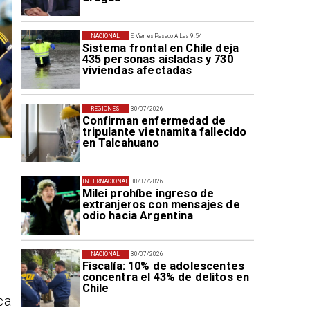
NACIONAL
El Viernes Pasado A Las 9:54
Sistema frontal en Chile deja
435 personas aisladas y 730
viviendas afectadas
REGIONES
30/07/2026
Confirman enfermedad de
tripulante vietnamita fallecido
en Talcahuano
INTERNACIONAL
30/07/2026
Milei prohíbe ingreso de
extranjeros con mensajes de
odio hacia Argentina
NACIONAL
30/07/2026
Fiscalía: 10% de adolescentes
concentra el 43% de delitos en
Chile
ca