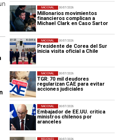
un
NACIONAL
30/07/2026
Millonarios movimientos
financieros complican a
Michael Clark en Caso Sartor
NACIONAL
30/07/2026
Presidente de Corea del Sur
inicia visita oficial a Chile
a
NACIONAL
30/07/2026
TGR: 70 mil deudores
regularizan CAE para evitar
acciones judiciales
n
NACIONAL
30/07/2026
Embajador de EE.UU. critica
ministros chilenos por
aranceles
REGIONES
30/07/2026