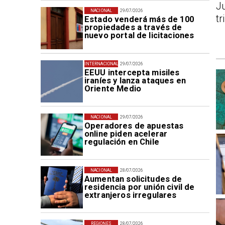
J
NACIONAL
29/07/2026
tr
Estado venderá más de 100
propiedades a través de
nuevo portal de licitaciones
INTERNACIONAL
29/07/2026
EEUU intercepta misiles
iraníes y lanza ataques en
Oriente Medio
NACIONAL
29/07/2026
Operadores de apuestas
online piden acelerar
regulación en Chile
NACIONAL
28/07/2026
Aumentan solicitudes de
residencia por unión civil de
extranjeros irregulares
REGIONES
28/07/2026