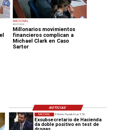
NACIONAL
30/07/2026
Millonarios movimientos
el
financieros complican a
Michael Clark en Caso
Sartor
NOTICIAS
NACIONAL
El Viernes Pasado A Las 9:54
Exsubsecretario de Hacienda
da doble positivo en test de
drogas