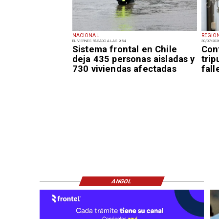
NACIONAL
REGIO
EL VIERNES PASADO A LAS 9:54
30/07/202
Sistema frontal en Chile
Con
deja 435 personas aisladas y
trip
730 viviendas afectadas
fal
ANGOL