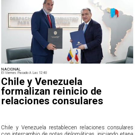
NACIONAL
El Viernes Pasado A Las 12:40
Feriantes rechazan dichos
de Camila Flores sobre
Fabiola Campillai
s
La Confederación Nacional de Ferias Libres (ASOF)
a
considera inaceptable que se refieran a Fabiola