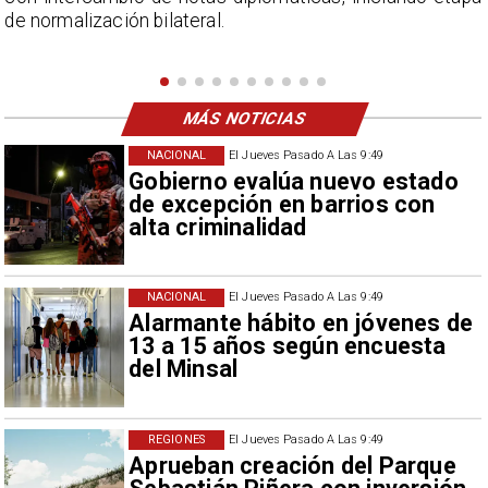
Campillai como 'señora de feria', expresión utilizada
como descalificación.
MÁS NOTICIAS
NACIONAL
El Jueves Pasado A Las 9:49
Gobierno evalúa nuevo estado
de excepción en barrios con
alta criminalidad
NACIONAL
El Jueves Pasado A Las 9:49
Alarmante hábito en jóvenes de
13 a 15 años según encuesta
del Minsal
REGIONES
El Jueves Pasado A Las 9:49
Aprueban creación del Parque