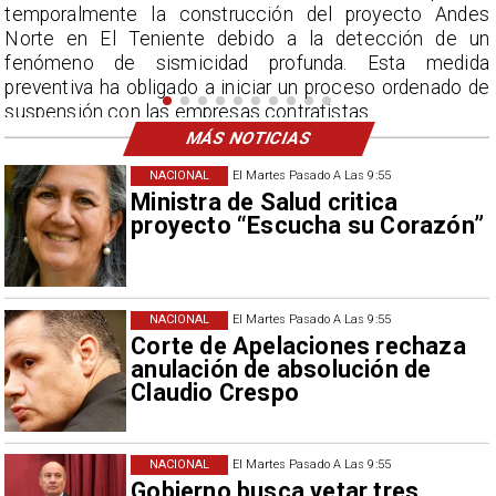
s
acumulados sin precedentes en julio y pronostica lluvias
n
por encima del promedio en agosto.
a
e
MÁS NOTICIAS
NACIONAL
El Martes Pasado A Las 9:55
Ministra de Salud critica
proyecto “Escucha su Corazón”
NACIONAL
El Martes Pasado A Las 9:55
Corte de Apelaciones rechaza
anulación de absolución de
Claudio Crespo
NACIONAL
El Martes Pasado A Las 9:55
Gobierno busca vetar tres