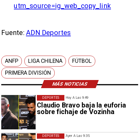
utm_source=ig_web_copy_link
Fuente:
ADN Deportes
ANFP
LIGA CHILENA
FÚTBOL
PRIMERA DIVISIÓN
MÁS NOTICIAS
DEPORTES
Hoy A Las 9:49
Claudio Bravo baja la euforia
sobre fichaje de Vozinha
DEPORTES
Ayer A Las 9:35