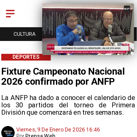
CULTURA
TURISMO
TENDENCIAS
DEPORTES
Fixture Campeonato Nacional
2026 confirmado por ANFP
La ANFP ha dado a conocer el calendario de
los 30 partidos del torneo de Primera
División que comenzará en tres semanas.
Viernes, 9 De Enero De 2026 16:46
Por
Prensa Web