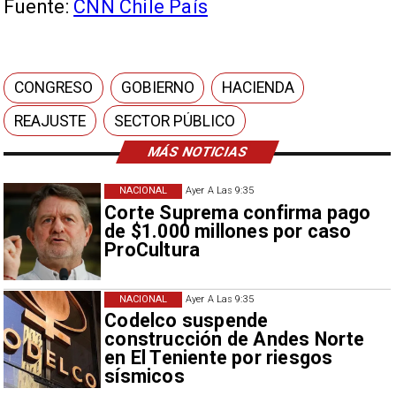
Fuente:
CNN Chile País
CONGRESO
GOBIERNO
HACIENDA
REAJUSTE
SECTOR PÚBLICO
MÁS NOTICIAS
NACIONAL
Ayer A Las 9:35
Corte Suprema confirma pago
de $1.000 millones por caso
ProCultura
NACIONAL
Ayer A Las 9:35
Codelco suspende
construcción de Andes Norte
en El Teniente por riesgos
sísmicos