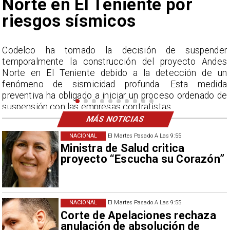
nunca vistos
r
La Dirección Meteorológica de Chile reporta
s
acumulados sin precedentes en julio y pronostica lluvias
n
por encima del promedio en agosto.
a
e
MÁS NOTICIAS
NACIONAL
El Martes Pasado A Las 9:55
Ministra de Salud critica
proyecto “Escucha su Corazón”
NACIONAL
El Martes Pasado A Las 9:55
Corte de Apelaciones rechaza
anulación de absolución de