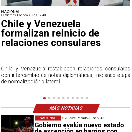
NACIONAL
El Viernes Pasado A Las 12:40
Feriantes rechazan dichos
de Camila Flores sobre
Fabiola Campillai
lares
La Confederación Nacional de Ferias Libres (A
etapa
considera inaceptable que se refieran a Fabi
Campillai como 'señora de feria', expresión utili
como descalificación.
MÁS NOTICIAS
NACIONAL
El Jueves Pasado A Las 9:49
Gobierno evalúa nuevo estado
de excepción en barrios con