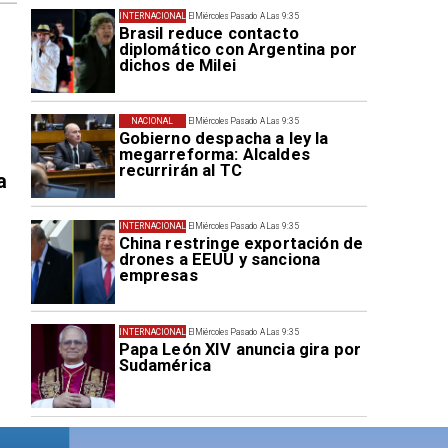
INTERNACIONAL
El Miércoles Pasado A Las 9:35
Brasil reduce contacto
diplomático con Argentina por
dichos de Milei
NACIONAL
El Miércoles Pasado A Las 9:35
Gobierno despacha a ley la
megarreforma: Alcaldes
recurrirán al TC
a
INTERNACIONAL
El Miércoles Pasado A Las 9:35
China restringe exportación de
drones a EEUU y sanciona
empresas
INTERNACIONAL
El Miércoles Pasado A Las 9:35
Papa León XIV anuncia gira por
Sudamérica