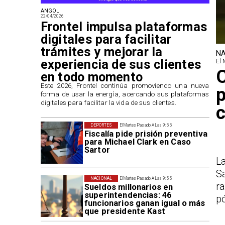
ANGOL
22/04/2026
Frontel impulsa plataformas
digitales para facilitar
trámites y mejorar la
NA
experiencia de sus clientes
El 
en todo momento
​Este 2026, Frontel continúa promoviendo una nueva
p
forma de usar la energía, acercando sus plataformas
digitales para facilitar la vida de sus clientes.
c
DEPORTES
El Martes Pasado A Las 9:55
Fiscalía pide prisión preventiva
para Michael Clark en Caso
Sartor
L
S
NACIONAL
El Martes Pasado A Las 9:55
r
Sueldos millonarios en
superintendencias: 46
p
funcionarios ganan igual o más
que presidente Kast