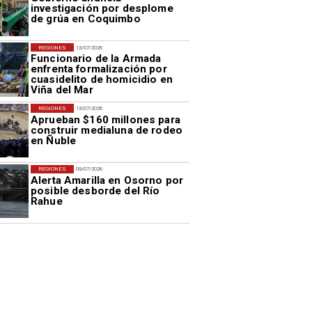
investigación por desplome
de grúa en Coquimbo
REGIONES
13/07/2026
Funcionario de la Armada
enfrenta formalización por
cuasidelito de homicidio en
Viña del Mar
REGIONES
13/07/2026
Aprueban $160 millones para
construir medialuna de rodeo
en Ñuble
REGIONES
09/07/2026
Alerta Amarilla en Osorno por
posible desborde del Río
Rahue