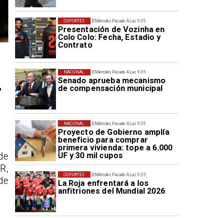
DEPORTES
El Miércoles Pasado A Las 9:35
Presentación de Vozinha en
Colo Colo: Fecha, Estadio y
Contrato
NACIONAL
El Miércoles Pasado A Las 9:35
Senado aprueba mecanismo
r
de compensación municipal
NACIONAL
El Miércoles Pasado A Las 9:35
Proyecto de Gobierno amplía
beneficio para comprar
primera vivienda: tope a 6.000
UF y 30 mil cupos
de
R,
DEPORTES
El Miércoles Pasado A Las 9:35
de
La Roja enfrentará a los
anfitriones del Mundial 2026