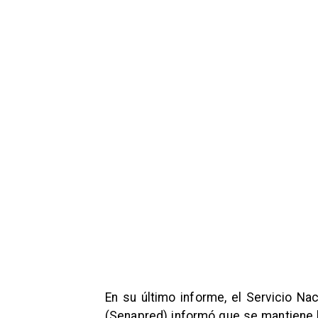
En su último informe, el Servicio N
(Senapred) informó que se mantiene l