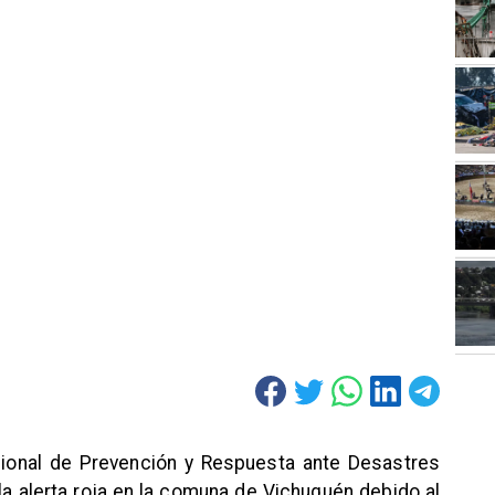
acional de Prevención y Respuesta ante Desastres
a alerta roja en la comuna de Vichuquén debido al