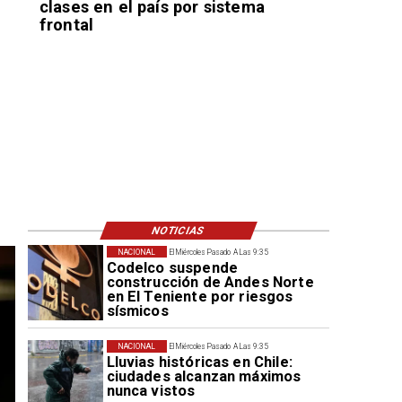
clases en el país por sistema
frontal
NOTICIAS
NACIONAL
El Miércoles Pasado A Las 9:35
Codelco suspende
construcción de Andes Norte
en El Teniente por riesgos
sísmicos
NACIONAL
El Miércoles Pasado A Las 9:35
Lluvias históricas en Chile:
ciudades alcanzan máximos
nunca vistos