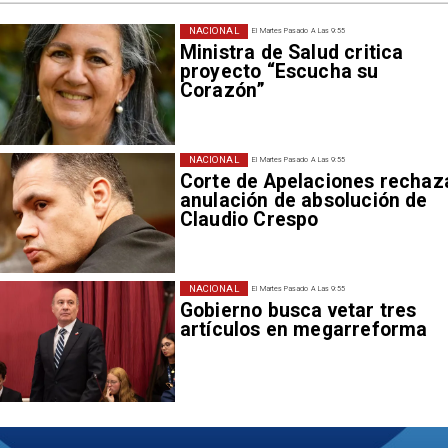
NACIONAL
El Martes Pasado A Las 9:55
Ministra de Salud critica
proyecto “Escucha su
Corazón”
NACIONAL
El Martes Pasado A Las 9:55
Corte de Apelaciones rechaz
anulación de absolución de
Claudio Crespo
NACIONAL
El Martes Pasado A Las 9:55
Gobierno busca vetar tres
artículos en megarreforma