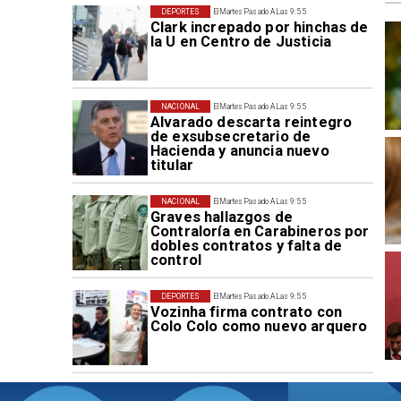
DEPORTES
El Martes Pasado A Las 9:55
Clark increpado por hinchas de
la U en Centro de Justicia
NACIONAL
El Martes Pasado A Las 9:55
Alvarado descarta reintegro
de exsubsecretario de
Hacienda y anuncia nuevo
titular
NACIONAL
El Martes Pasado A Las 9:55
Graves hallazgos de
Contraloría en Carabineros por
dobles contratos y falta de
control
DEPORTES
El Martes Pasado A Las 9:55
Vozinha firma contrato con
Colo Colo como nuevo arquero