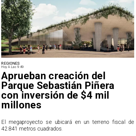
DEPORTES
Hoy A Las 9:49
Claudio Bravo baja la
euforia sobre fichaje de
Vozinha
e
En el programa ESPN F90 Chile, Claudio Bravo ofrece
una visión más moderada sobre las expectativas del
nuevo refuerzo albo, Vozinha.