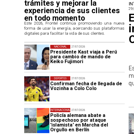
trámites y mejorar la
IN
experiencia de sus clientes
29
E
en todo momento
​Este 2026, Frontel continúa promoviendo una nueva
i
forma de usar la energía, acercando sus plataformas
digitales para facilitar la vida de sus clientes.
O
NACIONAL
27/07/2026
Presidente Kast viaja a Perú
para cambio de mando de
Keiko Fujimori
E
m
DEPORTES
27/07/2026
qu
Confirman fecha de llegada de
Vozinha a Colo Colo
INTERNACIONAL
27/07/2026
Policía alemana abate a
sospechoso por ataque
'islamista' en Marcha del
Orgullo en Berlín