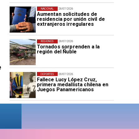
NACIONAL
28/07/2026
Aumentan solicitudes de
residencia por unión civil de
extranjeros irregulares
REGIONES
28/07/2026
Tornados sorprenden a la
región del Ñuble
e
DEPORTES
28/07/2026
Fallece Lucy López Cruz,
primera medallista chilena en
Juegos Panamericanos