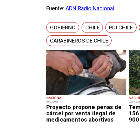
Fuente:
ADN Radio Nacional
GOBIERNO
CHILE
PDI CHILE
CARABINEROS DE CHILE
NACIONAL
NACIO
29/07/2026
29/07/202
Proyecto propone penas de
Tem
cárcel por venta ilegal de
156
medicamentos abortivos
900