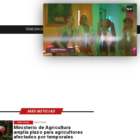
TENDENCIAS
EVENTOS
IN
MÁS NOTICIAS
NACIONAL
28/07/2026
Ministerio de Agricultura
amplía plazo para agricultores
afectados por temporales