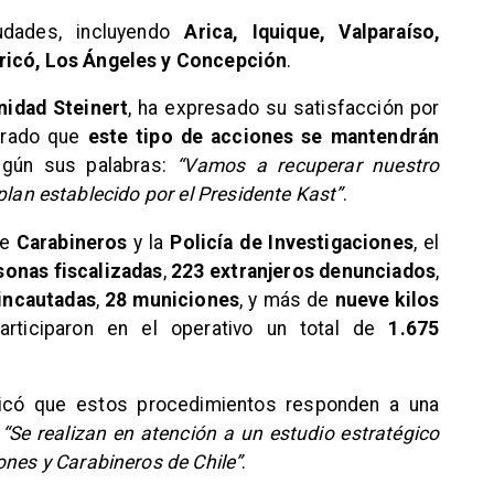
udades, incluyendo
Arica, Iquique, Valparaíso,
uricó, Los Ángeles y Concepción
.
nidad Steinert
, ha expresado su satisfacción por
gurado que
este tipo de acciones se mantendrán
Según sus palabras:
“Vamos a recuperar nuestro
el plan establecido por el Presidente Kast”
.
de
Carabineros
y la
Policía de Investigaciones
, el
sonas fiscalizadas
,
223 extranjeros denunciados
,
incautadas
,
28 municiones
, y más de
nueve kilos
participaron en el operativo un total de
1.675
plicó que estos procedimientos responden a una
:
“Se realizan en atención a un estudio estratégico
ones y Carabineros de Chile”
.