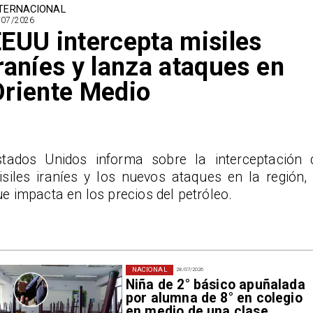
TERNACIONAL
/07/2026
EUU intercepta misiles
raníes y lanza ataques en
riente Medio
stados Unidos informa sobre la interceptación 
isiles iraníes y los nuevos ataques en la región, 
e impacta en los precios del petróleo.
NACIONAL
28/07/2026
Niña de 2° básico apuñalada
por alumna de 8° en colegio
en medio de una clase