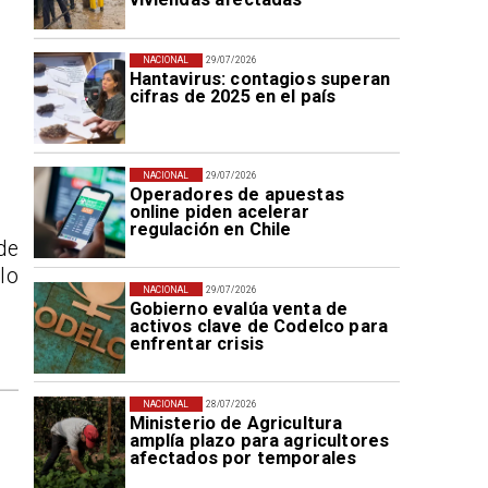
NACIONAL
29/07/2026
Hantavirus: contagios superan
cifras de 2025 en el país
NACIONAL
29/07/2026
Operadores de apuestas
online piden acelerar
regulación en Chile
de
lo
NACIONAL
29/07/2026
Gobierno evalúa venta de
activos clave de Codelco para
enfrentar crisis
NACIONAL
28/07/2026
Ministerio de Agricultura
amplía plazo para agricultores
afectados por temporales