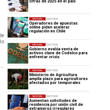
cifras de 2025 en el país
NACIONAL
29/07/2026
Operadores de apuestas
online piden acelerar
regulación en Chile
de
lo
NACIONAL
29/07/2026
Gobierno evalúa venta de
activos clave de Codelco para
enfrentar crisis
NACIONAL
28/07/2026
Ministerio de Agricultura
amplía plazo para agricultores
afectados por temporales
NACIONAL
28/07/2026
Aumentan solicitudes de
residencia por unión civil de
extranjeros irregulares