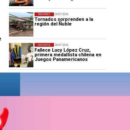
REGIONES
28/07/2026
Tornados sorprenden a la
región del Ñuble
e
DEPORTES
28/07/2026
Fallece Lucy López Cruz,
primera medallista chilena en
Juegos Panamericanos