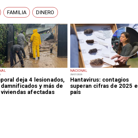
FAMILIA
DINERO
NAL
NACIONAL
6
29/07/2026
poral deja 4 lesionados,
Hantavirus: contagios
 damnificados y más de
superan cifras de 2025 e
 viviendas afectadas
país