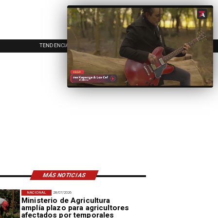
TENDENCIAS
EVENTOS
IN
MÁS NOTICIAS
NACIONAL
28/07/2026
Ministerio de Agricultura
amplía plazo para agricultores
afectados por temporales