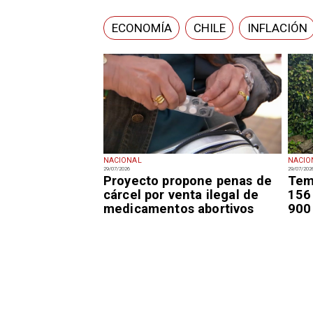
ECONOMÍA
CHILE
INFLACIÓN
NACIONAL
NACIO
29/07/2026
29/07/202
Proyecto propone penas de
Tem
cárcel por venta ilegal de
156
medicamentos abortivos
900