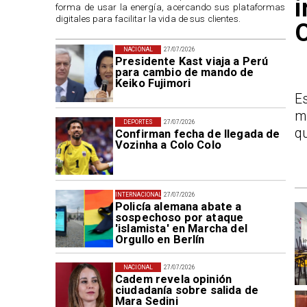
i
forma de usar la energía, acercando sus plataformas
digitales para facilitar la vida de sus clientes.
O
NACIONAL
27/07/2026
Presidente Kast viaja a Perú
para cambio de mando de
Keiko Fujimori
E
m
DEPORTES
27/07/2026
qu
Confirman fecha de llegada de
Vozinha a Colo Colo
INTERNACIONAL
27/07/2026
Policía alemana abate a
sospechoso por ataque
'islamista' en Marcha del
Orgullo en Berlín
NACIONAL
27/07/2026
Cadem revela opinión
ciudadanía sobre salida de
Mara Sedini