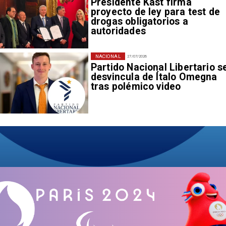
Presidente Kast firma
proyecto de ley para test de
drogas obligatorios a
autoridades
NACIONAL
27/07/2026
Partido Nacional Libertario s
desvincula de Ítalo Omegna
tras polémico video