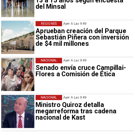
13 a 15 años según encuesta
del Minsal
REGIONES
Ayer A Las 9:49
Aprueban creación del Parque
Sebastián Piñera con inversión
de $4 mil millones
NACIONAL
Ayer A Las 9:49
Senado envía cruce Campillai-
Flores a Comisión de Ética
NACIONAL
Ayer A Las 9:49
Ministro Quiroz detalla
megarreforma tras cadena
nacional de Kast