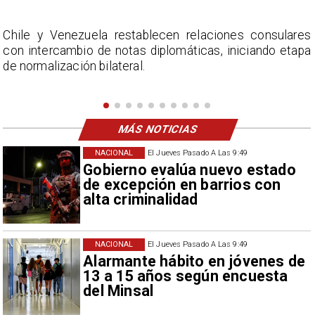
s
La Confederación Nacional de Ferias Libres (ASOF)
a
considera inaceptable que se refieran a Fabiola
Campillai como 'señora de feria', expresión utilizada
como descalificación.
MÁS NOTICIAS
NACIONAL
El Jueves Pasado A Las 9:49
Gobierno evalúa nuevo estado
de excepción en barrios con
alta criminalidad
NACIONAL
El Jueves Pasado A Las 9:49
Alarmante hábito en jóvenes de
13 a 15 años según encuesta
del Minsal