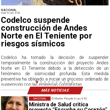
NACIONAL
Ayer A Las 9:35
Lluvias históricas en Chile:
ciudades alcanzan máximos
nunca vistos
r
La Dirección Meteorológica de Chile reporta
s
acumulados sin precedentes en julio y pronostica lluvias
n
por encima del promedio en agosto.
a
e
MÁS NOTICIAS
NACIONAL
El Martes Pasado A Las 9:55
Ministra de Salud critica
proyecto “Escucha su Corazón”