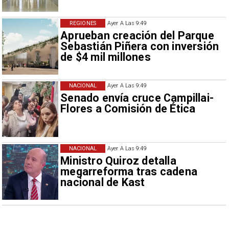
REGIONES
Ayer A Las 9:49
Aprueban creación del Parque
Sebastián Piñera con inversión
de $4 mil millones
NACIONAL
Ayer A Las 9:49
Senado envía cruce Campillai-
Flores a Comisión de Ética
NACIONAL
Ayer A Las 9:49
Ministro Quiroz detalla
megarreforma tras cadena
nacional de Kast