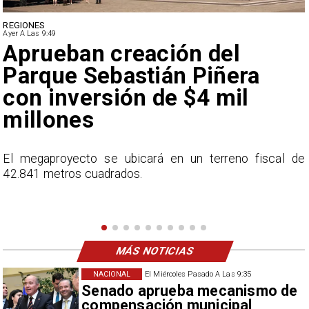
DEPORTES
Ayer A Las 9:49
Claudio Bravo baja la
euforia sobre fichaje de
Vozinha
e
En el programa ESPN F90 Chile, Claudio Bravo ofrece
una visión más moderada sobre las expectativas del
nuevo refuerzo albo, Vozinha.
MÁS NOTICIAS
NACIONAL
El Miércoles Pasado A Las 9:35
Senado aprueba mecanismo de
compensación municipal