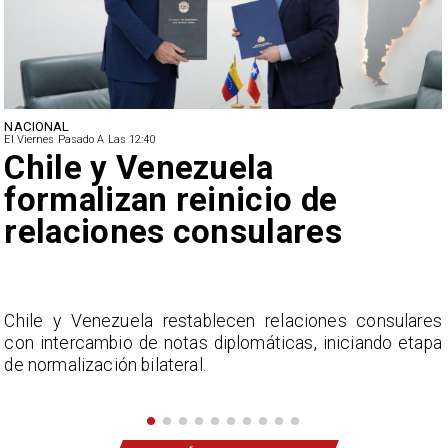
NACIONAL
El Viernes Pasado A Las 12:40
Feriantes rechazan dichos
de Camila Flores sobre
Fabiola Campillai
s
La Confederación Nacional de Ferias Libres (ASOF)
a
considera inaceptable que se refieran a Fabiola
Campillai como 'señora de feria', expresión utilizada
como descalificación.