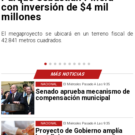
Vozinha
e
En el programa ESPN F90 Chile, Claudio Bravo ofrece
una visión más moderada sobre las expectativas del
nuevo refuerzo albo, Vozinha.
MÁS NOTICIAS
NACIONAL
El Miércoles Pasado A Las 9:35
Senado aprueba mecanismo de
compensación municipal
NACIONAL
El Miércoles Pasado A Las 9:35
Proyecto de Gobierno amplía