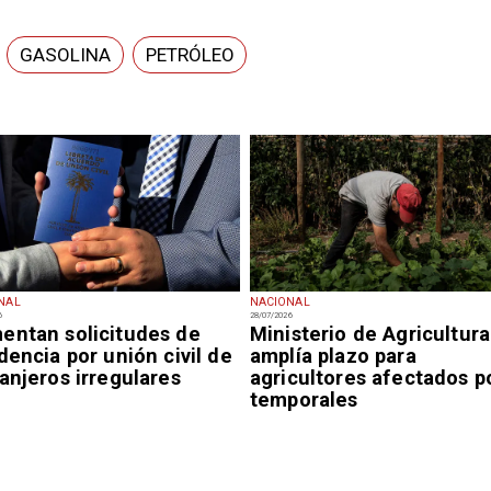
GASOLINA
PETRÓLEO
NAL
NACIONAL
6
28/07/2026
entan solicitudes de
Ministerio de Agricultura
dencia por unión civil de
amplía plazo para
anjeros irregulares
agricultores afectados p
temporales