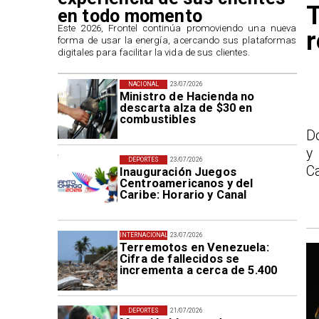
T
en todo momento
​Este 2026, Frontel continúa promoviendo una nueva
r
forma de usar la energía, acercando sus plataformas
digitales para facilitar la vida de sus clientes.
NACIONAL
23/07/2026
Ministro de Hacienda no
descarta alza de $30 en
combustibles
D
y
DEPORTES
23/07/2026
C
Inauguración Juegos
Centroamericanos y del
Caribe: Horario y Canal
INTERNACIONAL
23/07/2026
Terremotos en Venezuela:
Cifra de fallecidos se
incrementa a cerca de 5.400
DEPORTES
21/07/2026