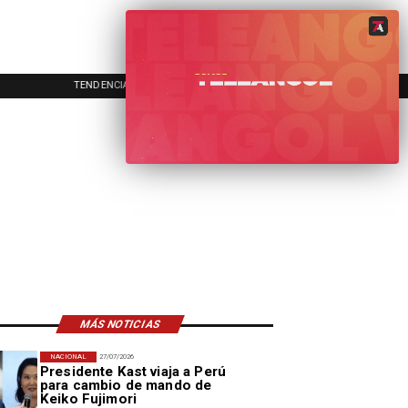
TENDENCIAS
EVENTOS
IN
MÁS NOTICIAS
NACIONAL
27/07/2026
Presidente Kast viaja a Perú
para cambio de mando de
Keiko Fujimori