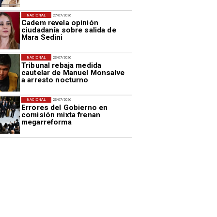
NACIONAL
27/07/2026
Cadem revela opinión
ciudadanía sobre salida de
Mara Sedini
NACIONAL
23/07/2026
Tribunal rebaja medida
cautelar de Manuel Monsalve
a arresto nocturno
NACIONAL
23/07/2026
Errores del Gobierno en
comisión mixta frenan
megarreforma