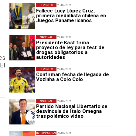
DEPORTES
28/07/2026
Fallece Lucy López Cruz,
primera medallista chilena en
Juegos Panamericanos
NACIONAL
27/07/2026
Presidente Kast firma
proyecto de ley para test de
drogas obligatorios a
autoridades
es
El
DEPORTES
27/07/2026
Confirman fecha de llegada de
Vozinha a Colo Colo
NACIONAL
27/07/2026
Partido Nacional Libertario se
desvincula de Ítalo Omegna
tras polémico video
INTERNACIONAL
27/07/2026