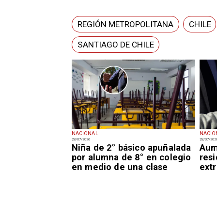
REGIÓN METROPOLITANA
CHILE
SANTIAGO DE CHILE
NACIONAL
NACIO
28/07/2026
28/07/202
Niña de 2° básico apuñalada
Aum
por alumna de 8° en colegio
resi
en medio de una clase
extr