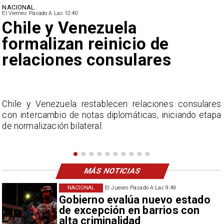
NACIONAL
El Viernes Pasado A Las 12:40
Feriantes rechazan dichos
de Camila Flores sobre
Fabiola Campillai
s
La Confederación Nacional de Ferias Libres (ASOF)
a
considera inaceptable que se refieran a Fabiola
Campillai como 'señora de feria', expresión utilizada
como descalificación.
MÁS NOTICIAS
NACIONAL
El Jueves Pasado A Las 9:49
Gobierno evalúa nuevo estado
de excepción en barrios con
alta criminalidad