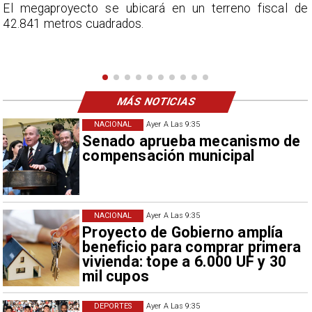
e
En el programa ESPN F90 Chile, Claudio Bravo ofrece
una visión más moderada sobre las expectativas del
nuevo refuerzo albo, Vozinha.
MÁS NOTICIAS
NACIONAL
Ayer A Las 9:35
Senado aprueba mecanismo de
compensación municipal
NACIONAL
Ayer A Las 9:35
Proyecto de Gobierno amplía
beneficio para comprar primera
vivienda: tope a 6.000 UF y 30
mil cupos
DEPORTES
Ayer A Las 9:35