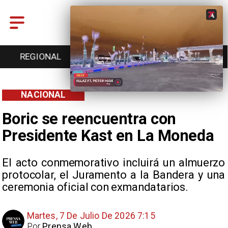
ONAL
ENTRETENCIÓN
DEPORTES
CULTU
NACIONAL
Boric se reencuentra con
Presidente Kast en La Moneda
El acto conmemorativo incluirá un almuerzo
protocolar, el Juramento a la Bandera y una
ceremonia oficial con exmandatarios.
Martes, 7 De Julio De 2026 7:15
Por
Prensa Web