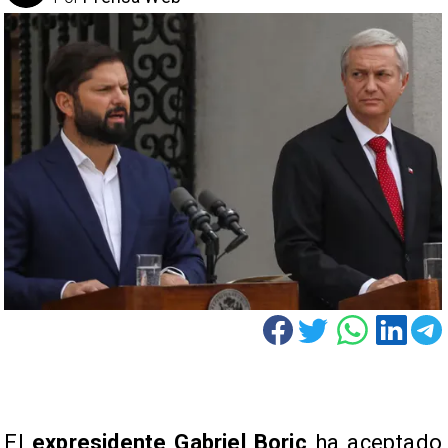
El
expresidente
Gabriel Boric
ha aceptado