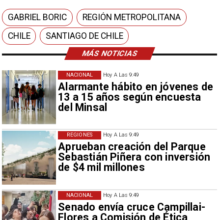
GABRIEL BORIC
REGIÓN METROPOLITANA
CHILE
SANTIAGO DE CHILE
MÁS NOTICIAS
NACIONAL
Hoy A Las 9:49
Alarmante hábito en jóvenes de
13 a 15 años según encuesta
del Minsal
REGIONES
Hoy A Las 9:49
Aprueban creación del Parque
Sebastián Piñera con inversión
de $4 mil millones
NACIONAL
Hoy A Las 9:49
Senado envía cruce Campillai-
Flores a Comisión de Ética