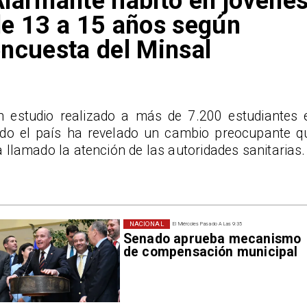
larmante hábito en jóvene
e 13 a 15 años según
ncuesta del Minsal
n estudio realizado a más de 7.200 estudiantes 
odo el país ha revelado un cambio preocupante q
 llamado la atención de las autoridades sanitarias.
NACIONAL
El Miércoles Pasado A Las 9:35
Senado aprueba mecanismo
de compensación municipal