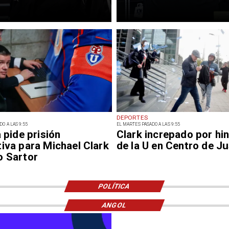
DEPORTES
O A LAS 9:55
EL MARTES PASADO A LAS 9:55
a pide prisión
Clark increpado por hi
iva para Michael Clark
de la U en Centro de Ju
o Sartor
POLÍTICA
ANGOL