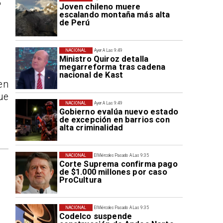
s
Joven chileno muere
escalando montaña más alta
de Perú
NACIONAL
Ayer A Las 9:49
Ministro Quiroz detalla
megarreforma tras cadena
nacional de Kast
en
ue
NACIONAL
Ayer A Las 9:49
Gobierno evalúa nuevo estado
de excepción en barrios con
alta criminalidad
NACIONAL
El Miércoles Pasado A Las 9:35
Corte Suprema confirma pago
de $1.000 millones por caso
ProCultura
NACIONAL
El Miércoles Pasado A Las 9:35
Codelco suspende