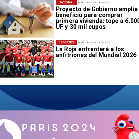
NACIONAL
El Miércoles Pasado A Las 9:35
Proyecto de Gobierno amplía
beneficio para comprar
primera vivienda: tope a 6.00
UF y 30 mil cupos
DEPORTES
El Miércoles Pasado A Las 9:35
La Roja enfrentará a los
anfitriones del Mundial 2026