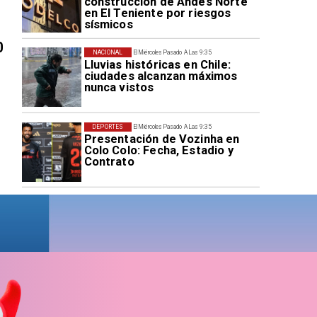
construcción de Andes Norte
en El Teniente por riesgos
sísmicos
0
NACIONAL
El Miércoles Pasado A Las 9:35
Lluvias históricas en Chile:
ciudades alcanzan máximos
nunca vistos
DEPORTES
El Miércoles Pasado A Las 9:35
Presentación de Vozinha en
Colo Colo: Fecha, Estadio y
Contrato