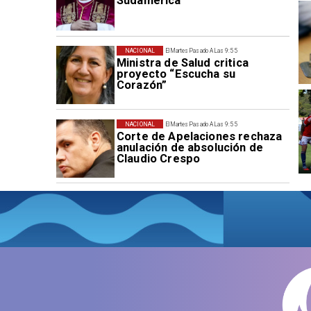
Sudamérica
NACIONAL
El Martes Pasado A Las 9:55
Ministra de Salud critica
proyecto “Escucha su
Corazón”
NACIONAL
El Martes Pasado A Las 9:55
Corte de Apelaciones rechaza
anulación de absolución de
Claudio Crespo