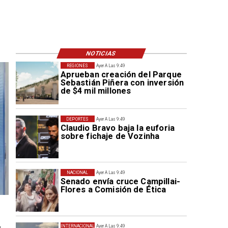
NOTICIAS
REGIONES
Ayer A Las 9:49
Aprueban creación del Parque
Sebastián Piñera con inversión
de $4 mil millones
DEPORTES
Ayer A Las 9:49
Claudio Bravo baja la euforia
sobre fichaje de Vozinha
NACIONAL
Ayer A Las 9:49
Senado envía cruce Campillai-
Flores a Comisión de Ética
INTERNACIONAL
Ayer A Las 9:49