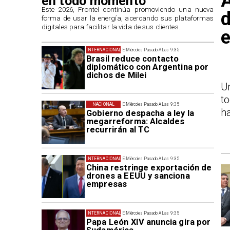
A
en todo momento
​Este 2026, Frontel continúa promoviendo una nueva
d
forma de usar la energía, acercando sus plataformas
digitales para facilitar la vida de sus clientes.
e
INTERNACIONAL
El Miércoles Pasado A Las 9:35
Brasil reduce contacto
diplomático con Argentina por
dichos de Milei
U
t
NACIONAL
El Miércoles Pasado A Las 9:35
ha
Gobierno despacha a ley la
megarreforma: Alcaldes
recurrirán al TC
INTERNACIONAL
El Miércoles Pasado A Las 9:35
China restringe exportación de
drones a EEUU y sanciona
empresas
INTERNACIONAL
El Miércoles Pasado A Las 9:35
Papa León XIV anuncia gira por